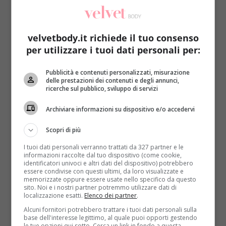
velvetbody.it richiede il tuo consenso
per utilizzare i tuoi dati personali per:
Pubblicità e contenuti personalizzati, misurazione
Rimedi Naturali
delle prestazioni dei contenuti e degli annunci,
ricerche sul pubblico, sviluppo di servizi
Afte in bocca: qual è la causa? Ecco i rimedi
Archiviare informazioni su dispositivo e/o accedervi
naturali
Samantha Suriani
8 Febbraio 2014
Scopri di più
Le afte sono delle piccole ulcere di forma ovale o
I tuoi dati personali verranno trattati da 327 partner e le
rotonda che si trovano nelle bocca e...
informazioni raccolte dal tuo dispositivo (come cookie,
identificatori univoci e altri dati del dispositivo) potrebbero
essere condivise con questi ultimi, da loro visualizzate e
Read More
memorizzate oppure essere usate nello specifico da questo
sito. Noi e i nostri partner potremmo utilizzare dati di
localizzazione esatti.
Elenco dei partner
.
Alcuni fornitori potrebbero trattare i tuoi dati personali sulla
base dell'interesse legittimo, al quale puoi opporti gestendo
le tue opzioni qui sotto. Cerca un link in fondo a questa