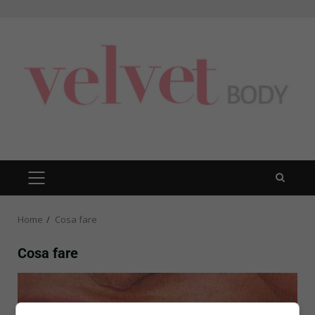
Skip
to
content
PRIMARY
MENU
Home
Cosa fare
Cosa fare