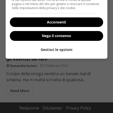
pagina o nel menu del sito per gestire o revocare il consenso
nelle impostazioni della privacy e dei cookie.
Acconsenti
Nega il consenso
Salute
Gestisci le opzioni
Colpo della strega? Ecco i rimedi naturali e
gli esercizi da fare
Samantha Suriani
5 Febbraio 2014
Il colpo della strega sembra un banale mal di
schiena, ma in realtà si tratta di qualcosa...
Read More
Redazione
Disclaimer
Privacy Policy