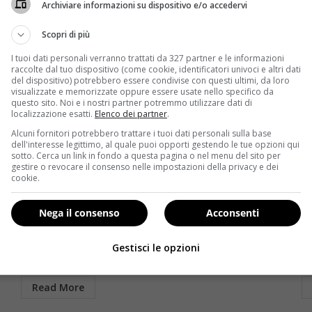
Archiviare informazioni su dispositivo e/o accedervi
Scopri di più
I tuoi dati personali verranno trattati da 327 partner e le informazioni
raccolte dal tuo dispositivo (come cookie, identificatori univoci e altri dati
del dispositivo) potrebbero essere condivise con questi ultimi, da loro
visualizzate e memorizzate oppure essere usate nello specifico da
questo sito. Noi e i nostri partner potremmo utilizzare dati di
localizzazione esatti.
Elenco dei partner
.
Alcuni fornitori potrebbero trattare i tuoi dati personali sulla base
Salute
dell'interesse legittimo, al quale puoi opporti gestendo le tue opzioni qui
sotto. Cerca un link in fondo a questa pagina o nel menu del sito per
gestire o revocare il consenso nelle impostazioni della privacy e dei
Mal d’orecchio al mare: cosa fare per combattere
Ad
cookie.
l’otite del nuotatore
o
Redazione
11 Agosto 2014
Nega il consenso
Acconsenti
C’è una forma di otite tipica dell’estate chiamata
Pu
?
“otite del nuotatore” perché colpisce dopo un
u
Gestisci le opzioni
bagno al...
im
Read More