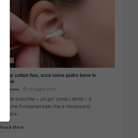
Salute
dio ai cotton fioc, ecco come pulire bene le
recchie
Redazione
10 Giugno 2014
lire le orecchie – un po’ come i denti – è
n’azione fondamentale che è necessario
parare...
Read More