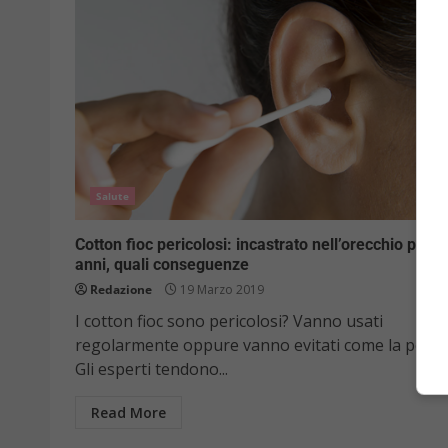
Salute
Cotton fioc pericolosi: incastrato nell’orecchio per 5
anni, quali conseguenze
Redazione
19 Marzo 2019
I cotton fioc sono pericolosi? Vanno usati
regolarmente oppure vanno evitati come la peste
Gli esperti tendono...
Read More