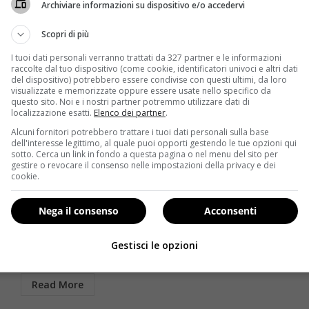
Archiviare informazioni su dispositivo e/o accedervi
Scopri di più
I tuoi dati personali verranno trattati da 327 partner e le informazioni
raccolte dal tuo dispositivo (come cookie, identificatori univoci e altri dati
del dispositivo) potrebbero essere condivise con questi ultimi, da loro
visualizzate e memorizzate oppure essere usate nello specifico da
questo sito. Noi e i nostri partner potremmo utilizzare dati di
localizzazione esatti.
Elenco dei partner
.
Alcuni fornitori potrebbero trattare i tuoi dati personali sulla base
Notizie
dell'interesse legittimo, al quale puoi opporti gestendo le tue opzioni qui
sotto. Cerca un link in fondo a questa pagina o nel menu del sito per
gestire o revocare il consenso nelle impostazioni della privacy e dei
e
RiminiWellness 2014: protagonista il fitness e il
cookie.
benessere a 360 gradi
Redazione
23 Maggio 2014
Nega il consenso
Acconsenti
Ci siamo. Anche quest’anno è arrivato uno degli
appuntamenti più attesi dai professionisti e dagli
Gestisci le opzioni
amanti del...
Read More