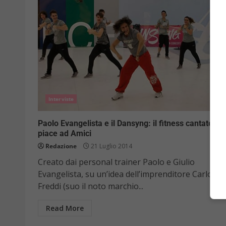
Interviste
Paolo Evangelista e il Dansyng: il fitness cantato ch
piace ad Amici
Redazione
21 Luglio 2014
Creato dai personal trainer Paolo e Giulio
Evangelista, su un’idea dell’imprenditore Carlo
Freddi (suo il noto marchio...
Read More