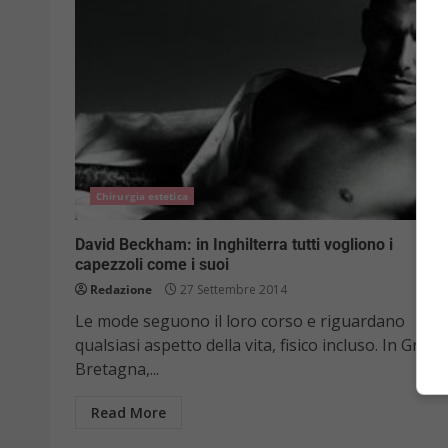
Chirurgia estetica
David Beckham: in Inghilterra tutti vogliono i
capezzoli come i suoi
Redazione
27 Settembre 2014
Le mode seguono il loro corso e riguardano
qualsiasi aspetto della vita, fisico incluso. In Gran
Bretagna,...
Read More