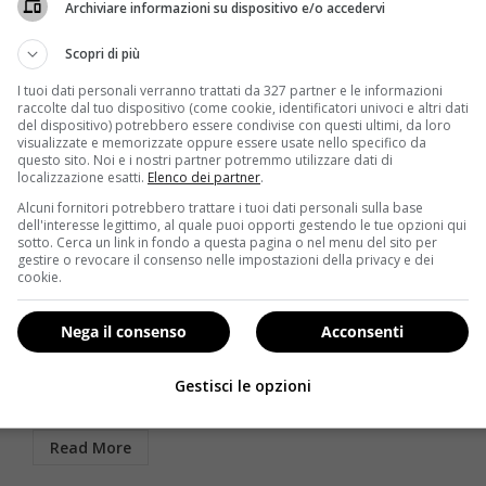
Archiviare informazioni su dispositivo e/o accedervi
Scopri di più
I tuoi dati personali verranno trattati da 327 partner e le informazioni
raccolte dal tuo dispositivo (come cookie, identificatori univoci e altri dati
del dispositivo) potrebbero essere condivise con questi ultimi, da loro
visualizzate e memorizzate oppure essere usate nello specifico da
questo sito. Noi e i nostri partner potremmo utilizzare dati di
localizzazione esatti.
Elenco dei partner
.
Alcuni fornitori potrebbero trattare i tuoi dati personali sulla base
Diete
dell'interesse legittimo, al quale puoi opporti gestendo le tue opzioni qui
sotto. Cerca un link in fondo a questa pagina o nel menu del sito per
gestire o revocare il consenso nelle impostazioni della privacy e dei
I Mondiali 2014 si giocano a tavola: i menu degli
cookie.
Azzurri per stare in forma
Redazione
23 Giugno 2014
Nega il consenso
Acconsenti
Ancora non avete superato la prova costume e vi
aspettano settimane di dieta stretta? Non
Gestisci le opzioni
disperate e pensate...
Read More