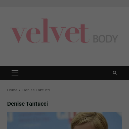
Skip
to
content
PRIMARY
MENU
Home
Denise Tantucci
Denise Tantucci