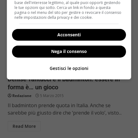
base dell'interesse legittimo, al quale puoi opporti gestendo
le tue opzioni qui sotto. Cerca un link in fondo a questa
pagina o nel menu del sito per gestire o revocare il consenso
nelle impostazioni della privacy e dei cookie.
Acconsenti
Nega il consenso
Come le star
Gestisci le opzioni
Denise Tantucci e il badminton: essere in
forma è… un gioco
Redazione
5 Marzo 2015
Il badminton prende quota in Italia. Anche se
sarebbe più giusto dire che ‘prende il volo’, visto...
Read More