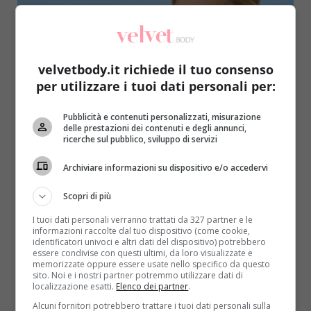
velvetbody.it richiede il tuo consenso
per utilizzare i tuoi dati personali per:
Interviste
Pubblicità e contenuti personalizzati, misurazione
delle prestazioni dei contenuti e degli annunci,
Denise Tantucci: “Nuoto e cammino tutti i
ricerche sul pubblico, sviluppo di servizi
giorni, ma la mia vera passione è il
Archiviare informazioni su dispositivo e/o accedervi
badminton”
Raffaella Mazzei
21 Dicembre 2015
Scopri di più
Denise Tantucci ha solo 18 anni eppure ha già
I tuoi dati personali verranno trattati da 327 partner e le
partecipato a diverse produzioni televisive quali Un
informazioni raccolte dal tuo dispositivo (come cookie,
identificatori univoci e altri dati del dispositivo) potrebbero
medico...
essere condivise con questi ultimi, da loro visualizzate e
memorizzate oppure essere usate nello specifico da questo
sito. Noi e i nostri partner potremmo utilizzare dati di
Read More
localizzazione esatti.
Elenco dei partner
.
Alcuni fornitori potrebbero trattare i tuoi dati personali sulla