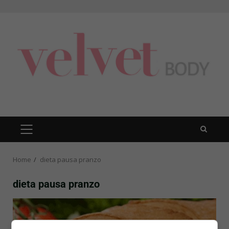
Skip
to
content
PRIMARY
MENU
Home
dieta pausa pranzo
dieta pausa pranzo