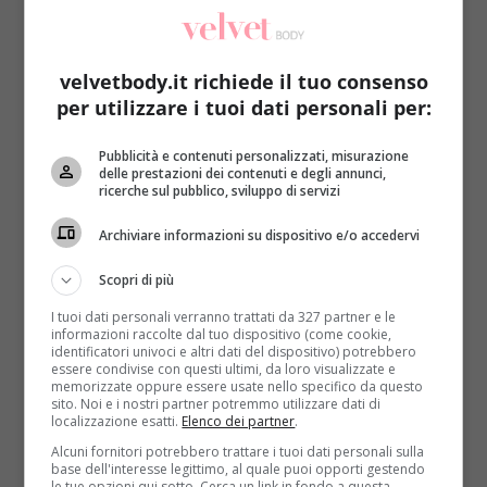
velvetbody.it richiede il tuo consenso
per utilizzare i tuoi dati personali per:
Pubblicità e contenuti personalizzati, misurazione
Diete
delle prestazioni dei contenuti e degli annunci,
ricerche sul pubblico, sviluppo di servizi
Panini in pausa pranzo, quale scegliere per
Archiviare informazioni su dispositivo e/o accedervi
non ingrassare?
Redazione
28 Ottobre 2014
Scopri di più
In pausa pranzo sono poche le persone che riescono
I tuoi dati personali verranno trattati da 327 partner e le
a mangiare cibi sani e a non cedere...
informazioni raccolte dal tuo dispositivo (come cookie,
identificatori univoci e altri dati del dispositivo) potrebbero
essere condivise con questi ultimi, da loro visualizzate e
Read More
memorizzate oppure essere usate nello specifico da questo
sito. Noi e i nostri partner potremmo utilizzare dati di
localizzazione esatti.
Elenco dei partner
.
Alcuni fornitori potrebbero trattare i tuoi dati personali sulla
base dell'interesse legittimo, al quale puoi opporti gestendo
le tue opzioni qui sotto. Cerca un link in fondo a questa