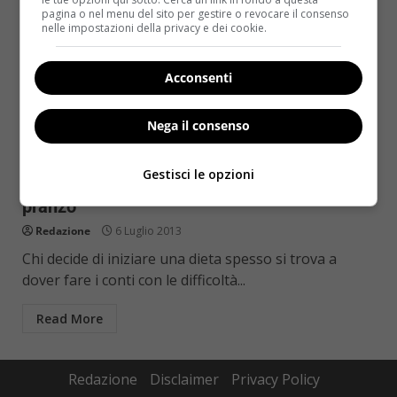
pagina o nel menu del sito per gestire o revocare il consenso
nelle impostazioni della privacy e dei cookie.
Acconsenti
Nega il consenso
Diete
Gestisci le opzioni
Dieta lunch box, cosa mangiare nella pausa
pranzo
Redazione
6 Luglio 2013
Chi decide di iniziare una dieta spesso si trova a
dover fare i conti con le difficoltà...
Read More
Redazione
Disclaimer
Privacy Policy