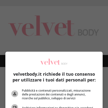
Skip
to
content
PRIMARY
MENU
velvetbody.it richiede il tuo consenso
Home
diuretici
per utilizzare i tuoi dati personali per:
diuretici
Pubblicità e contenuti personalizzati, misurazione
delle prestazioni dei contenuti e degli annunci,
ricerche sul pubblico, sviluppo di servizi
Archiviare informazioni su dispositivo e/o accedervi