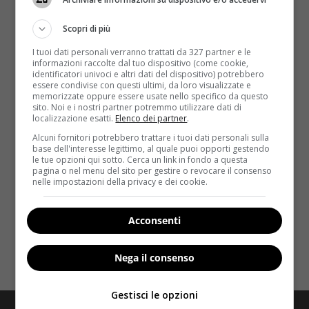
Scopri di più
I tuoi dati personali verranno trattati da 327 partner e le
informazioni raccolte dal tuo dispositivo (come cookie,
identificatori univoci e altri dati del dispositivo) potrebbero
essere condivise con questi ultimi, da loro visualizzate e
memorizzate oppure essere usate nello specifico da questo
Salute
sito. Noi e i nostri partner potremmo utilizzare dati di
localizzazione esatti.
Elenco dei partner
.
Diuretici per dimagrire, servono davvero? I
Alcuni fornitori potrebbero trattare i tuoi dati personali sulla
base dell'interesse legittimo, al quale puoi opporti gestendo
rischi e le conseguenze
le tue opzioni qui sotto. Cerca un link in fondo a questa
pagina o nel menu del sito per gestire o revocare il consenso
Redazione
14 Maggio 2015
nelle impostazioni della privacy e dei cookie.
Con l’arrivo dell’estate aumenta il consumo di
farmaci diuretici: molti ne fanno uso – e anche
Acconsenti
abuso...
Nega il consenso
Read More
Gestisci le opzioni
Redazione
Disclaimer
Privacy Policy