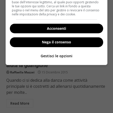
base dell'interesse legittimo, al quale puoi opporti gestendo
le tue opzioni qui sotto. Cerca un link in fondo a questa
pagina o nel menu del sito per gestire o revocare il consenso
nelle impostazioni della privacy e dei cookie.
Acconsenti
Notizie
Nega il consenso
Amici 15, Gessica Taghetti: infortunio al
Gestisci le opzioni
ginocchio. Il sostegno di compagni e fan
aiuta la guarigione
Raffaella Mazzei
15 Dicembre 2015
Quando ci si dedica alla danza come attività
principale si è costretti ad allenarsi quotidianamente
per molte...
Read More