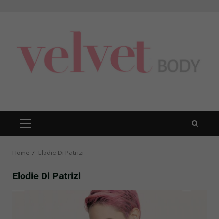
Skip
to
content
PRIMARY
MENU
Home
Elodie Di Patrizi
Elodie Di Patrizi