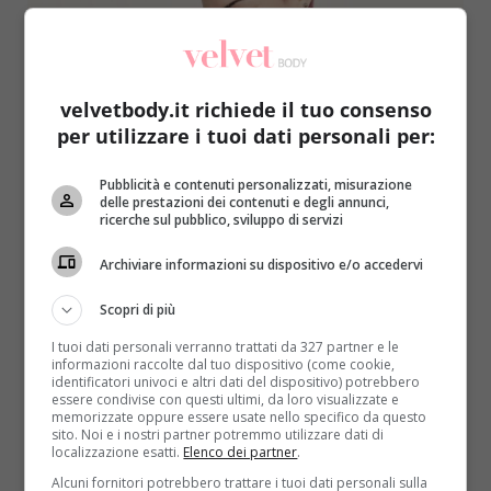
velvetbody.it richiede il tuo consenso
per utilizzare i tuoi dati personali per:
Come le star
Notizie
Pubblicità e contenuti personalizzati, misurazione
delle prestazioni dei contenuti e degli annunci,
Elodie Di Patrizi: “Ecco cosa faccio per
ricerche sul pubblico, sviluppo di servizi
prepararmi a Sanremo”
Archiviare informazioni su dispositivo e/o accedervi
Raffaella Mazzei
1 Febbraio 2017
Elodie Di Patrizi si prepara ad affrontare il suo primo
Scopri di più
Sanremo nella categoria big. Se la meravigliosa...
I tuoi dati personali verranno trattati da 327 partner e le
informazioni raccolte dal tuo dispositivo (come cookie,
identificatori univoci e altri dati del dispositivo) potrebbero
Read More
essere condivise con questi ultimi, da loro visualizzate e
memorizzate oppure essere usate nello specifico da questo
sito. Noi e i nostri partner potremmo utilizzare dati di
localizzazione esatti.
Elenco dei partner
.
Alcuni fornitori potrebbero trattare i tuoi dati personali sulla