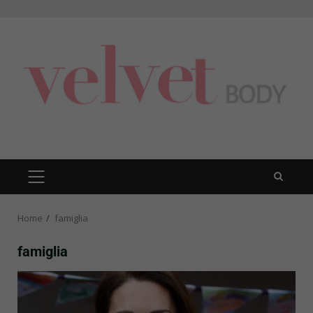
Skip
to
content
PRIMARY
MENU
Home
famiglia
famiglia