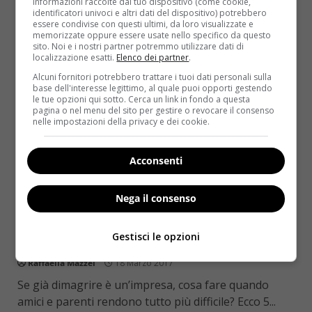
informazioni raccolte dal tuo dispositivo (come cookie,
Read More
identificatori univoci e altri dati del dispositivo) potrebbero
essere condivise con questi ultimi, da loro visualizzate e
memorizzate oppure essere usate nello specifico da questo
sito. Noi e i nostri partner potremmo utilizzare dati di
localizzazione esatti.
Elenco dei partner
.
Alcuni fornitori potrebbero trattare i tuoi dati personali sulla
base dell'interesse legittimo, al quale puoi opporti gestendo
le tue opzioni qui sotto. Cerca un link in fondo a questa
pagina o nel menu del sito per gestire o revocare il consenso
nelle impostazioni della privacy e dei cookie.
Acconsenti
Diete
Nega il consenso
Dimagrire: 5 modi in cui amici e parenti
Gestisci le opzioni
mettono i bastoni tra le ruote
Raffaella Mazzei
18 Marzo 2017
Se già dimagrire è un’impresa, cosa fare quando
amici e parenti rendono tutto più difficile? Ecco 5...