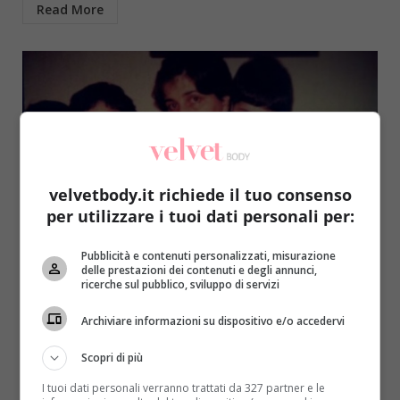
Read More
velvetbody.it richiede il tuo consenso
per utilizzare i tuoi dati personali per:
Notizie
Pubblicità e contenuti personalizzati, misurazione
delle prestazioni dei contenuti e degli annunci,
Muore dopo 29 anni di coma: la famiglia non
ricerche sul pubblico, sviluppo di servizi
ha mai voluto staccare la spina
Archiviare informazioni su dispositivo e/o accedervi
Raffaella Mazzei
3 Aprile 2017
Un fortissimo calo di potassio l’aveva fatta cadere in
Scopri di più
un coma profondo. La famiglia non ha mai...
I tuoi dati personali verranno trattati da 327 partner e le