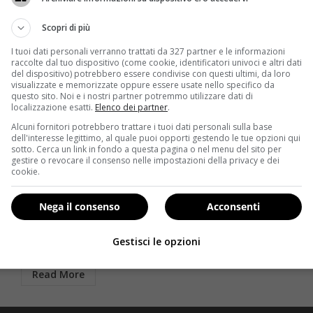
Scopri di più
I tuoi dati personali verranno trattati da 327 partner e le informazioni
raccolte dal tuo dispositivo (come cookie, identificatori univoci e altri dati
del dispositivo) potrebbero essere condivise con questi ultimi, da loro
visualizzate e memorizzate oppure essere usate nello specifico da
questo sito. Noi e i nostri partner potremmo utilizzare dati di
localizzazione esatti.
Elenco dei partner
.
Alcuni fornitori potrebbero trattare i tuoi dati personali sulla base
dell'interesse legittimo, al quale puoi opporti gestendo le tue opzioni qui
Esercizi a casa
sotto. Cerca un link in fondo a questa pagina o nel menu del sito per
gestire o revocare il consenso nelle impostazioni della privacy e dei
Ginocchia grosse: esercizi e rimedi per averle più fini
cookie.
Redazione
25 Luglio 2014
Nega il consenso
Acconsenti
ma
Quello delle ginocchia grosse è un problema
estetico che non risparmia neanche le gambe più
Gestisci le opzioni
magre, anzi:...
Read More