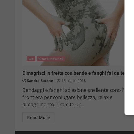
Bio
Rimedi Naturali
Dimagrisci in fretta con bende e fanghi fai da te
Sandra Barone
18 Luglio 2018
Bendaggi e fanghi ad azione snellente sono l’ulti
frontiera per coniugare bellezza, relax e
dimagrimento. Tramite un...
Read More