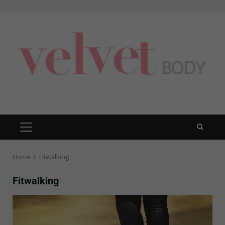
Skip
to
content
PRIMARY
MENU
Home
Fitwalking
Fitwalking