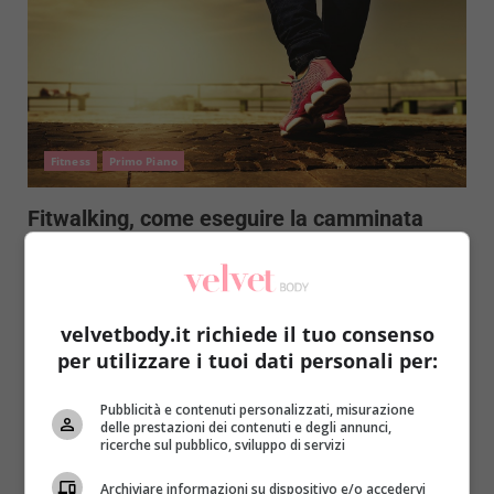
Fitness
Primo Piano
Fitwalking, come eseguire la camminata
veloce per dimagrire e ottenere benefici
Roberta Gerboni
16 Gennaio 2021
Sempre più spesso i medici ripetono quanto sia
velvetbody.it richiede il tuo consenso
importante camminare e dedicare almeno 30 minuti
per utilizzare i tuoi dati personali per:
al giorno...
Pubblicità e contenuti personalizzati, misurazione
Read More
delle prestazioni dei contenuti e degli annunci,
ricerche sul pubblico, sviluppo di servizi
Archiviare informazioni su dispositivo e/o accedervi