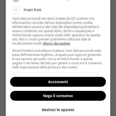
Scopri di più
I tuoi dati personali verranno trattati da 327 partner e le
informazioni raccolte dal tuo dispositivo (come cookie,
identificatori univoci e altri dati del dispositivo) potrebbero
essere condivise con questi ultimi, da loro visualizzate e
memorizzate oppure essere usate nello specifico da questo
sito. Noi e i nostri partner potremmo utilizzare dati di
localizzazione esatti.
Elenco dei partner
.
Fitness
Alcuni fornitori potrebbero trattare i tuoi dati personali sulla
base dell'interesse legittimo, al quale puoi opporti gestendo
le tue opzioni qui sotto. Cerca un link in fondo a questa
Fitness da spiaggia: rimanere in forma
pagina o nel menu del sito per gestire o revocare il consenso
anche in vacanza
nelle impostazioni della privacy e dei cookie.
Valeria Marucci
16 Giugno 2016
Niente è come la spiaggia per rilassarsi, ma anche
Acconsenti
per allenarsi. Infatti, il mare offre una vasta...
Nega il consenso
Read More
Gestisci le opzioni