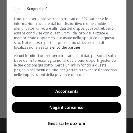
Scopri di più
I tuoi dati personali verranno trattati da 327 partner e le
informazioni raccolte dal tuo dispositivo (come cookie,
identificatori univoci e altri dati del dispositivo) potrebbero
essere condivise con questi ultimi, da loro visualizzate e
memorizzate oppure essere usate nello specifico da questo
sito. Noi e i nostri partner potremmo utilizzare dati di
Fitness
localizzazione esatti.
Elenco dei partner
.
Alcuni fornitori potrebbero trattare i tuoi dati personali sulla
Fluiball, la palla gonfiabile “tormentone”
base dell'interesse legittimo, al quale puoi opporti gestendo
le tue opzioni qui sotto. Cerca un link in fondo a questa
dell’estate [VIDEO]
pagina o nel menu del sito per gestire o revocare il consenso
nelle impostazioni della privacy e dei cookie.
Redazione
19 Maggio 2015
La prova costume è alle porte e, secondo le ultime
statistiche, 7 italiani su 10 sono stressati...
Acconsenti
Read More
Nega il consenso
Gestisci le opzioni
Redazione
Disclaimer
Privacy Policy