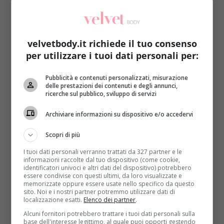
velvetbody.it richiede il tuo consenso
per utilizzare i tuoi dati personali per:
Pollice verde
Pubblicità e contenuti personalizzati, misurazione
delle prestazioni dei contenuti e degli annunci,
ricerche sul pubblico, sviluppo di servizi
Petunie in ogni stagione: chiedono solo
acqua, in cambio danno fiori tutto l’anno
Archiviare informazioni su dispositivo e/o accedervi
Redazione
26 Aprile 2016
Scopri di più
La petunia è una pianta davvero facile da coltivare:
I tuoi dati personali verranno trattati da 327 partner e le
basta annaffiarla con regolarità, proteggerla dalle
informazioni raccolte dal tuo dispositivo (come cookie,
gelate e...
identificatori univoci e altri dati del dispositivo) potrebbero
essere condivise con questi ultimi, da loro visualizzate e
memorizzate oppure essere usate nello specifico da questo
Read More
sito. Noi e i nostri partner potremmo utilizzare dati di
localizzazione esatti.
Elenco dei partner
.
Alcuni fornitori potrebbero trattare i tuoi dati personali sulla
base dell'interesse legittimo, al quale puoi opporti gestendo