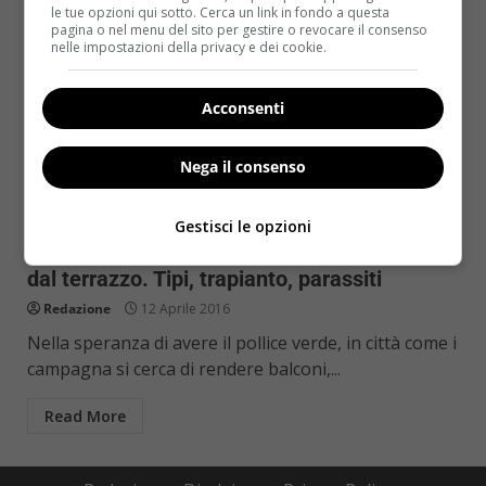
le tue opzioni qui sotto. Cerca un link in fondo a questa
pagina o nel menu del sito per gestire o revocare il consenso
nelle impostazioni della privacy e dei cookie.
Acconsenti
Nega il consenso
Pollice verde
Gestisci le opzioni
Gerani, le piante che non possono mancare
dal terrazzo. Tipi, trapianto, parassiti
Redazione
12 Aprile 2016
Nella speranza di avere il pollice verde, in città come i
campagna si cerca di rendere balconi,...
Read More