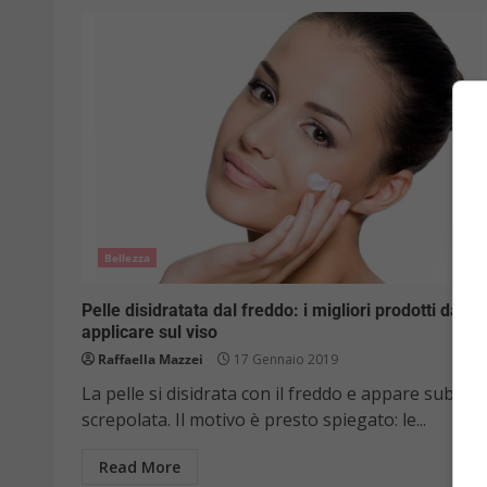
Bellezza
Pelle disidratata dal freddo: i migliori prodotti da
applicare sul viso
Raffaella Mazzei
17 Gennaio 2019
La pelle si disidrata con il freddo e appare subito
screpolata. Il motivo è presto spiegato: le...
Read More