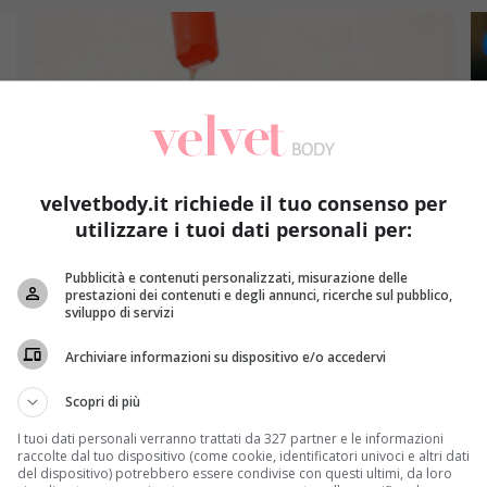
velvetbody.it richiede il tuo consenso per
utilizzare i tuoi dati personali per:
Benessere
Pubblicità e contenuti personalizzati, misurazione delle
prestazioni dei contenuti e degli annunci, ricerche sul pubblico,
Geloni a mani e piedi: rimedi naturali e come
In
sviluppo di servizi
prevenirli
e 
Archiviare informazioni su dispositivo e/o accedervi
Raffaella Mazzei
8 Gennaio 2019
I geloni sono una delle controindicazioni più
Il
Scopri di più
fastidiose del freddo e dell’inverno. Nella pratica, i
de
I tuoi dati personali verranno trattati da 327 partner e le informazioni
geloni sono...
Ol
raccolte dal tuo dispositivo (come cookie, identificatori univoci e altri dati
del dispositivo) potrebbero essere condivise con questi ultimi, da loro