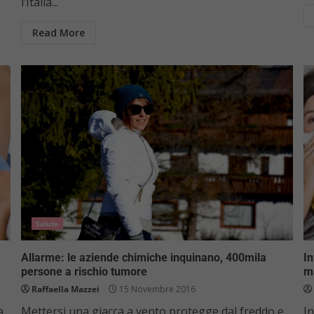
l’Italia...
Read More
Salute
Allarme: le aziende chimiche inquinano, 400mila
In
persone a rischio tumore
ma
Raffaella Mazzei
15 Novembre 2016
a
Mettersi una giacca a vento protegge dal freddo e
In