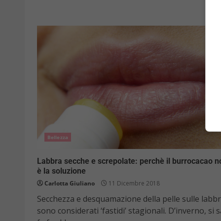
Bellezza
Labbra secche e screpolate: perchè il burrocacao n
è la soluzione
Carlotta Giuliano
11 Dicembre 2018
Secchezza e desquamazione della pelle sulle labb
sono considerati ‘fastidi’ stagionali. D’inverno, si s