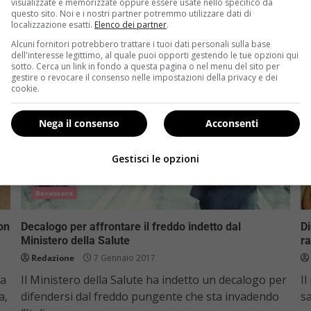
visualizzate e memorizzate oppure essere usate nello specifico da
Read More
questo sito. Noi e i nostri partner potremmo utilizzare dati di
localizzazione esatti.
Elenco dei partner
.
Alcuni fornitori potrebbero trattare i tuoi dati personali sulla base
dell'interesse legittimo, al quale puoi opporti gestendo le tue opzioni qui
sotto. Cerca un link in fondo a questa pagina o nel menu del sito per
gestire o revocare il consenso nelle impostazioni della privacy e dei
cookie.
Nega il consenso
Acconsenti
Gestisci le opzioni
Benessere
on
Decalogo per affrontare il freddo indetto dal
Di
Ministero della Salute
r
Redazione
7 Gennaio 2017
ra
Il Ministero della Salute ha indetto un decalogo per
Il
a,
difendersi dal freddo pungente che sta invadendo
sa