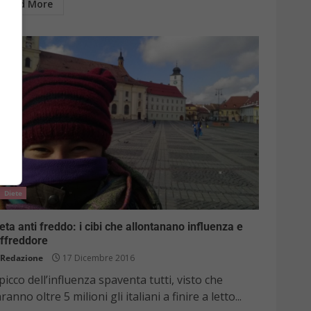
Read More
Diete
eta anti freddo: i cibi che allontanano influenza e
affreddore
Redazione
17 Dicembre 2016
 picco dell’influenza spaventa tutti, visto che
ranno oltre 5 milioni gli italiani a finire a letto...