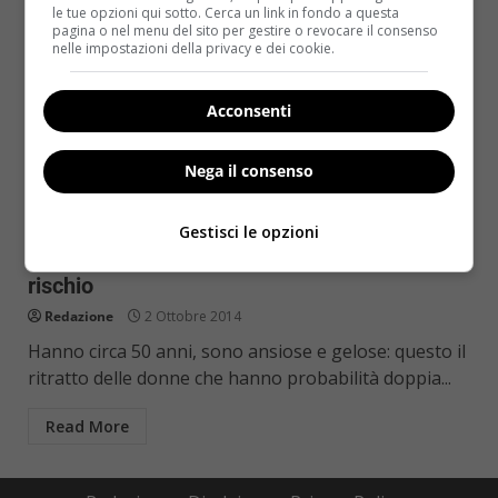
le tue opzioni qui sotto. Cerca un link in fondo a questa
pagina o nel menu del sito per gestire o revocare il consenso
nelle impostazioni della privacy e dei cookie.
Acconsenti
Nega il consenso
Notizie
Gestisci le opzioni
Alzheimer: le donne gelose sono le più a
rischio
Redazione
2 Ottobre 2014
Hanno circa 50 anni, sono ansiose e gelose: questo il
ritratto delle donne che hanno probabilità doppia...
Read More