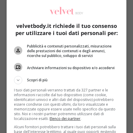
velvetbody.it richiede il tuo consenso
per utilizzare i tuoi dati personali per:
Come le star
Pubblicità e contenuti personalizzati, misurazione
delle prestazioni dei contenuti e degli annunci,
ricerche sul pubblico, sviluppo di servizi
Ventura contro D’Urso e i problemi tra
donne: relazioni difficili per il gentil sesso
Archiviare informazioni su dispositivo e/o accedervi
Raffaella Mazzei
12 Maggio 2016
Scopri di più
Un rapporto tra due donne, soprattutto se
I tuoi dati personali verranno trattati da 327 partner e le
entrambe hanno un carattere forte, è difficile da
informazioni raccolte dal tuo dispositivo (come cookie,
portare avanti....
identificatori univoci e altri dati del dispositivo) potrebbero
essere condivise con questi ultimi, da loro visualizzate e
memorizzate oppure essere usate nello specifico da questo
Read More
sito. Noi e i nostri partner potremmo utilizzare dati di
localizzazione esatti.
Elenco dei partner
.
Alcuni fornitori potrebbero trattare i tuoi dati personali sulla
base dell'interesse legittimo, al quale puoi opporti gestendo