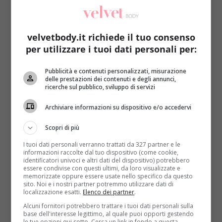
velvetbody.it richiede il tuo consenso
per utilizzare i tuoi dati personali per:
Pubblicità e contenuti personalizzati, misurazione
Kids
delle prestazioni dei contenuti e degli annunci,
ricerche sul pubblico, sviluppo di servizi
Gemelle nate con un corpo e due teste: i
Archiviare informazioni su dispositivo e/o accedervi
genitori raccontano il dramma più grande
Redazione
13 Luglio 2018
Scopri di più
Due gemelle nate con un unico corpo ma due teste e
I tuoi dati personali verranno trattati da 327 partner e le
due personalità diverse hanno provato a...
informazioni raccolte dal tuo dispositivo (come cookie,
identificatori univoci e altri dati del dispositivo) potrebbero
essere condivise con questi ultimi, da loro visualizzate e
Read More
memorizzate oppure essere usate nello specifico da questo
sito. Noi e i nostri partner potremmo utilizzare dati di
localizzazione esatti.
Elenco dei partner
.
Alcuni fornitori potrebbero trattare i tuoi dati personali sulla
base dell'interesse legittimo, al quale puoi opporti gestendo
le tue opzioni qui sotto. Cerca un link in fondo a questa