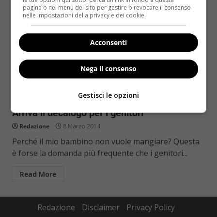
pagina o nel menu del sito per gestire o revocare il consenso
nelle impostazioni della privacy e dei cookie.
Acconsenti
Nega il consenso
Notizie
Salute
Gestisci le opzioni
Mio figlio non mangia cosa posso fare?
Arriva il decalogo per i genitori
Redazione
8 Marzo 2014
Perché il mio bambino non vuole mangiare? Questa
è forse la domanda più frequente che i genitori...
Read More
Redazione
Disclaimer
Privacy Policy