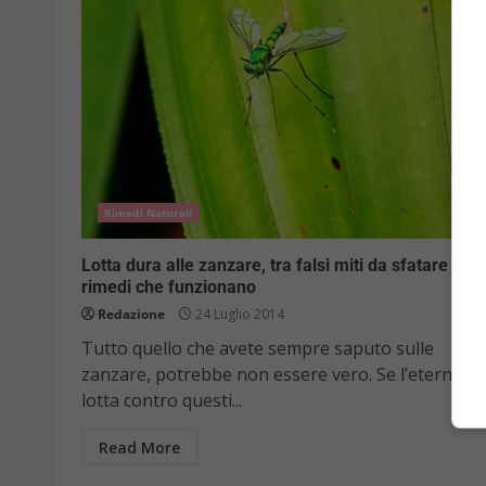
Rimedi Naturali
Lotta dura alle zanzare, tra falsi miti da sfatare e
rimedi che funzionano
Redazione
24 Luglio 2014
Tutto quello che avete sempre saputo sulle
zanzare, potrebbe non essere vero. Se l’eterna
lotta contro questi...
Read More