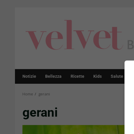
Skip
to
content
Notizie
Bellezza
Ricette
Kids
Salute
Home
gerani
gerani