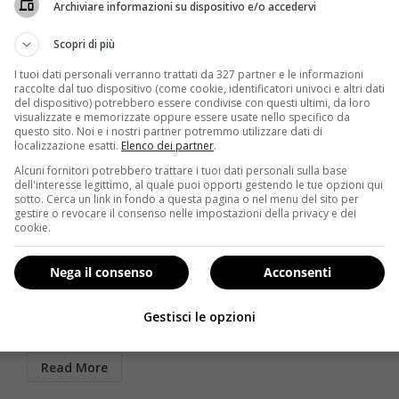
Archiviare informazioni su dispositivo e/o accedervi
Scopri di più
I tuoi dati personali verranno trattati da 327 partner e le informazioni
raccolte dal tuo dispositivo (come cookie, identificatori univoci e altri dati
del dispositivo) potrebbero essere condivise con questi ultimi, da loro
visualizzate e memorizzate oppure essere usate nello specifico da
questo sito. Noi e i nostri partner potremmo utilizzare dati di
localizzazione esatti.
Elenco dei partner
.
Alcuni fornitori potrebbero trattare i tuoi dati personali sulla base
Rimedi Naturali
dell'interesse legittimo, al quale puoi opporti gestendo le tue opzioni qui
sotto. Cerca un link in fondo a questa pagina o nel menu del sito per
gestire o revocare il consenso nelle impostazioni della privacy e dei
Stop alle zanzare: ecco i cibi che le tengono alla larga
cookie.
dal nostro sangue
Redazione
27 Giugno 2014
Nega il consenso
Acconsenti
Notti insonni e cene all’aperto rovinate da fastidiosi
ronzii, pizzichi e pruriti? Provate a mangiare questi
Gestisci le opzioni
cibi...
Read More