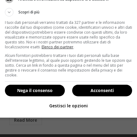
Scopri di più
I tuoi dati personali verranno trattati da 327 partner e le informazioni
raccolte dal tuo dispositivo (come cookie, identificatori univoci e altri dati
del dispositivo) potrebbero essere condivise con questi ultimi, da loro
visualizzate e memorizzate oppure essere usate nello specifico da
questo sito. Noi e i nostri partner potremmo utilizzare dati di
localizzazione esatti.
Elenco dei partner
.
Alcuni fornitori potrebbero trattare i tuoi dati personali sulla base
dell'interesse legittimo, al quale puoi opporti gestendo le tue opzioni qui
Antipasti
sotto. Cerca un link in fondo a questa pagina o nel menu del sito per
gestire o revocare il consenso nelle impostazioni della privacy e dei
Ricette light: antipasto alla piemontese o giardiniera
cookie.
Redazione
15 Febbraio 2014
Nega il consenso
Acconsenti
La giardiniera è una delle conserve sicuramente più
ia
conosciute e allo stesso tempo classiche della
Gestisci le opzioni
tradizione gastronomica. Ingredienti Pomodori:...
Read More