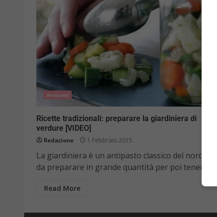
Antipasti
Ricette tradizionali: preparare la giardiniera di
verdure [VIDEO]
Redazione
1 Febbraio 2015
La giardiniera è un antipasto classico del nord Ital
da preparare in grande quantità per poi tenere...
Read More