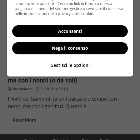
le tue opzioni qui sotto. Cerca un link in fondo a questa
pagina o nel menu del sito per gestire o revocare il consenso
nelle impostazioni della privacy e dei cookie.
Acconsenti
Nega il consenso
Notizie
Gestisci le opzioni
I bambini italiani non giocano con i genitori,
ma con i nonni (o da soli)
Redazione
5 Ottobre 2014
Il 64% dei bambini italiani passa più tempo con i
nonni che con i genitori. Questo è...
Read More