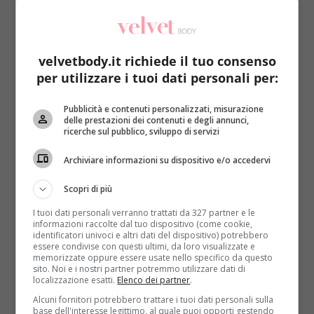
velvetbody.it richiede il tuo consenso
per utilizzare i tuoi dati personali per:
Notizie
Pubblicità e contenuti personalizzati, misurazione
delle prestazioni dei contenuti e degli annunci,
ricerche sul pubblico, sviluppo di servizi
“Chi non gioca è malato”: il libro che spiega
l’importanza del gioco
Archiviare informazioni su dispositivo e/o accedervi
Redazione
24 Settembre 2015
Scopri di più
NOVOMATIC, azienda leader nel settore del gaming,
I tuoi dati personali verranno trattati da 327 partner e le
e la casa editrice TORO EDIZIONI hanno presentato
informazioni raccolte dal tuo dispositivo (come cookie,
lo scorso 22 settembre...
identificatori univoci e altri dati del dispositivo) potrebbero
essere condivise con questi ultimi, da loro visualizzate e
memorizzate oppure essere usate nello specifico da questo
Read More
sito. Noi e i nostri partner potremmo utilizzare dati di
localizzazione esatti.
Elenco dei partner
.
Alcuni fornitori potrebbero trattare i tuoi dati personali sulla
base dell'interesse legittimo, al quale puoi opporti gestendo