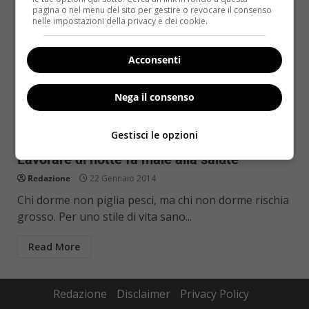
pagina o nel menu del sito per gestire o revocare il consenso
nelle impostazioni della privacy e dei cookie.
Acconsenti
Nega il consenso
Notizie
Gestisci le opzioni
Lavorare di notte fa male alla salute
Redazione
22 Gennaio 2014
Chi dorme non piglia pesci, ma chi non dorme rischia
grosso. Per uno stile di vita sano...
Read More
Redazione
Disclaimer
Privacy Policy