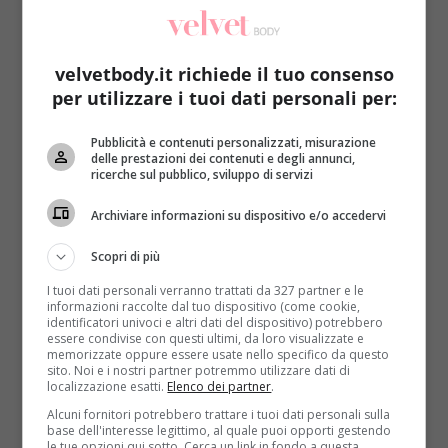
velvetbody.it richiede il tuo consenso
per utilizzare i tuoi dati personali per:
Pubblicità e contenuti personalizzati, misurazione
Notizie
delle prestazioni dei contenuti e degli annunci,
ricerche sul pubblico, sviluppo di servizi
Perdere ore di sonno ha conseguenze sul
Archiviare informazioni su dispositivo e/o accedervi
cervello
Redazione
19 Marzo 2014
Scopri di più
Andare a dormire tardi, svegliarsi molto presto al
I tuoi dati personali verranno trattati da 327 partner e le
mattino, lavorare di notte, soffrire d’insonnia, sentire
informazioni raccolte dal tuo dispositivo (come cookie,
identificatori univoci e altri dati del dispositivo) potrebbero
caldo: tante...
essere condivise con questi ultimi, da loro visualizzate e
memorizzate oppure essere usate nello specifico da questo
sito. Noi e i nostri partner potremmo utilizzare dati di
Read More
localizzazione esatti.
Elenco dei partner
.
Alcuni fornitori potrebbero trattare i tuoi dati personali sulla
base dell'interesse legittimo, al quale puoi opporti gestendo
le tue opzioni qui sotto. Cerca un link in fondo a questa