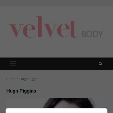
Skip
to
content
PRIMARY
MENU
Home
Hugh Piggins
Hugh Piggins