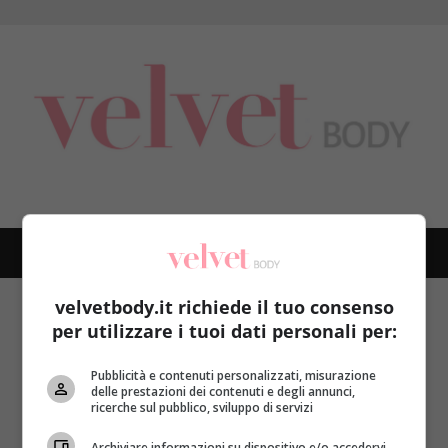
Skip
to
content
PRIMARY
MENU
velvetbody.it richiede il tuo consenso
Home
integratori vitaminici
per utilizzare i tuoi dati personali per:
integratori vitaminici
Pubblicità e contenuti personalizzati, misurazione
delle prestazioni dei contenuti e degli annunci,
ricerche sul pubblico, sviluppo di servizi
Archiviare informazioni su dispositivo e/o accedervi