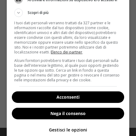
Scopri di più
I tuoi dati personali verranno trattati da 327 partner e le
informazioni raccolte dal tuo dispositivo (come cookie,
identificatori univoci e altri dati del dispositivo) potrebbero
essere condivise con questi ultimi, da loro visualizzate e
memorizzate oppure essere usate nello specifico da questo
Notizie
sito. Noi e i nostri partner potremmo utilizzare dati di
localizzazione esatti.
Elenco dei partner
.
Gli integratori vitaminici funzionano? Per gli
Alcuni fornitori potrebbero trattare i tuoi dati personali sulla
base dell'interesse legittimo, al quale puoi opporti gestendo
esperti sono uno spreco di soldi
le tue opzioni qui sotto. Cerca un link in fondo a questa
pagina o nel menu del sito per gestire o revocare il consenso
Redazione
18 Dicembre 2013
nelle impostazioni della privacy e dei cookie.
Gli integratori multi-vitaminici non fanno niente per
proteggere dal rischio di soffrire di una malattia
Acconsenti
grave: secondo...
Nega il consenso
Read More
Gestisci le opzioni
Redazione
Disclaimer
Privacy Policy