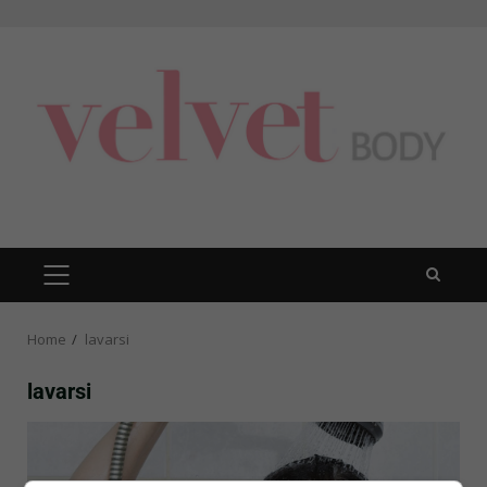
Skip
to
content
PRIMARY
MENU
Home
lavarsi
lavarsi