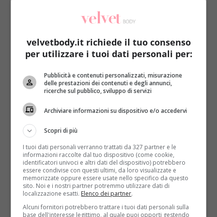
velvetbody.it richiede il tuo consenso
per utilizzare i tuoi dati personali per:
Benessere
Pubblicità e contenuti personalizzati, misurazione
delle prestazioni dei contenuti e degli annunci,
ricerche sul pubblico, sviluppo di servizi
Unwashed, la nuova moda è lavarsi meno e
con poco sapone
Archiviare informazioni su dispositivo e/o accedervi
Redazione
25 Aprile 2017
Scopri di più
È nata in America ma dopo aver spopolato in Francia
I tuoi dati personali verranno trattati da 327 partner e le
sta arrivando anche in Italia: si tratta...
informazioni raccolte dal tuo dispositivo (come cookie,
identificatori univoci e altri dati del dispositivo) potrebbero
Read More
essere condivise con questi ultimi, da loro visualizzate e
memorizzate oppure essere usate nello specifico da questo
sito. Noi e i nostri partner potremmo utilizzare dati di
localizzazione esatti.
Elenco dei partner
.
Alcuni fornitori potrebbero trattare i tuoi dati personali sulla
base dell'interesse legittimo, al quale puoi opporti gestendo