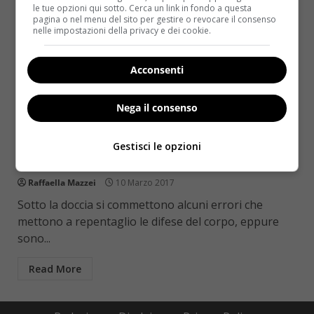
le tue opzioni qui sotto. Cerca un link in fondo a questa
pagina o nel menu del sito per gestire o revocare il consenso
nelle impostazioni della privacy e dei cookie.
Acconsenti
Nega il consenso
Benessere
Doccia: 5 errori che commettono tutti e che
Gestisci le opzioni
di sicuro fai anche tu
Raffaella Mazzei
10 Marzo 2017
Sotto la doccia si commettono alcuni errori che
mettono a repentaglio le difese del corpo, eppure
sono...
Read More