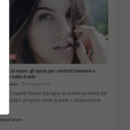
Bellezza
pelli al mare: gli spray per renderli luminosi e
otetti sotto il sole
Redazione
5 Agosto 2014
che i capelli hanno bisogno di essere protetti dai
ggi solari, proprio come la pelle. L’esposizione
..
Read More