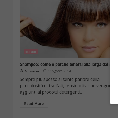
Bellezza
Shampoo: come e perché tenersi alla larga dai solfa
Redazione
22 Agosto 2014
Sempre più spesso si sente parlare della
pericolosità dei solfati, tensioattivi che vengono
aggiunti ai prodotti detergenti,...
Read More