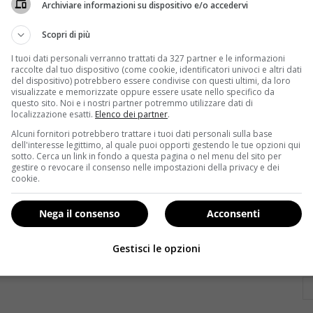
Archiviare informazioni su dispositivo e/o accedervi
Scopri di più
I tuoi dati personali verranno trattati da 327 partner e le informazioni
raccolte dal tuo dispositivo (come cookie, identificatori univoci e altri dati
del dispositivo) potrebbero essere condivise con questi ultimi, da loro
visualizzate e memorizzate oppure essere usate nello specifico da
questo sito. Noi e i nostri partner potremmo utilizzare dati di
localizzazione esatti.
Elenco dei partner
.
Alcuni fornitori potrebbero trattare i tuoi dati personali sulla base
Bellezza
dell'interesse legittimo, al quale puoi opporti gestendo le tue opzioni qui
sotto. Cerca un link in fondo a questa pagina o nel menu del sito per
gestire o revocare il consenso nelle impostazioni della privacy e dei
ti
Siero per il viso, l’alleato della pelle: come sceglierlo?
Ca
cookie.
pr
Redazione
20 Agosto 2014
Il siero per il viso è un prodotto di bellezza il cui uso
Nega il consenso
Acconsenti
An
è ancora poco diffuso...
ra
Gestisci le opzioni
al.
Read More