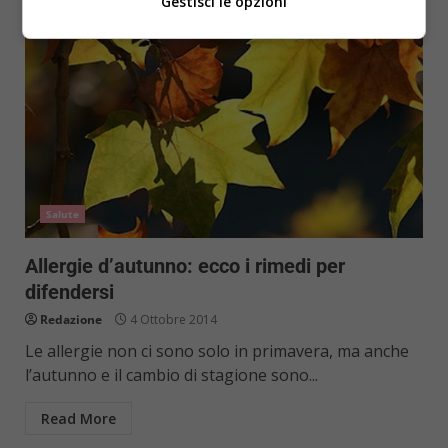
Gestisci le opzioni
Salute
Allergie d’autunno: ecco i rimedi per
difendersi
Redazione
4 Ottobre 2014
Le allergie non ci sono solo in primavera, ma anche
l’autunno e il cambio di stagione sono...
Read More