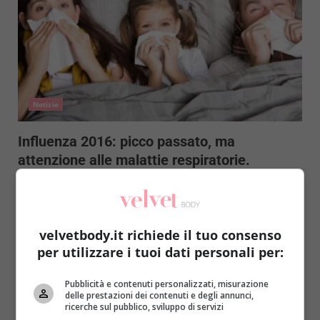
Notizie
Influenza 2016: picco passato, ma
attenzione alle malattie respiratorie.
Qualche consiglio
Redazione
3 Marzo 2016
Influenza 2015-2016 è stata clemente: il picco è
velvetbody.it richiede il tuo consenso
arrivato in ritardo e con minor forza di quanto...
per utilizzare i tuoi dati personali per:
Read More
Pubblicità e contenuti personalizzati, misurazione
delle prestazioni dei contenuti e degli annunci,
ricerche sul pubblico, sviluppo di servizi