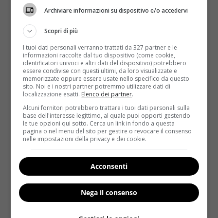
Archiviare informazioni su dispositivo e/o accedervi
Scopri di più
I tuoi dati personali verranno trattati da 327 partner e le
informazioni raccolte dal tuo dispositivo (come cookie,
identificatori univoci e altri dati del dispositivo) potrebbero
essere condivise con questi ultimi, da loro visualizzate e
memorizzate oppure essere usate nello specifico da questo
sito. Noi e i nostri partner potremmo utilizzare dati di
Notizie
localizzazione esatti.
Elenco dei partner
.
Alcuni fornitori potrebbero trattare i tuoi dati personali sulla
Asma e malattie respiratorie: il 12 dicembre
base dell'interesse legittimo, al quale puoi opporti gestendo
le tue opzioni qui sotto. Cerca un link in fondo a questa
test gratis in dieci città italiane
pagina o nel menu del sito per gestire o revocare il consenso
nelle impostazioni della privacy e dei cookie.
Redazione
7 Dicembre 2015
Secondo le stime, sono quasi 40mila gli italiani che
ogni anno muoiono per colpa di malattie
Acconsenti
respiratorie...
Nega il consenso
Read More