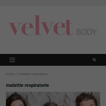
Skip
to
content
PRIMARY
MENU
Home
malattie respiratorie
malattie respiratorie