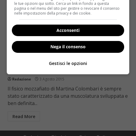
le tue opzioni qui sotto. Cerca un link in fondo a questa
pagina o nel menu del sito per gestire o revocare il consenso
nelle impostazioni della privacy e dei cookie.
Acconsenti
Nega il consenso
Come le star
Martina Colombari di corsa anche in
Gestisci le opzioni
vacanza: 10 km in meno di 1h
Redazione
3 Agosto 2015
Il fisico mozzafiato di Martina Colombari è sempre
stato caratterizzato da una muscolatura sviluppata e
ben definita...
Read More