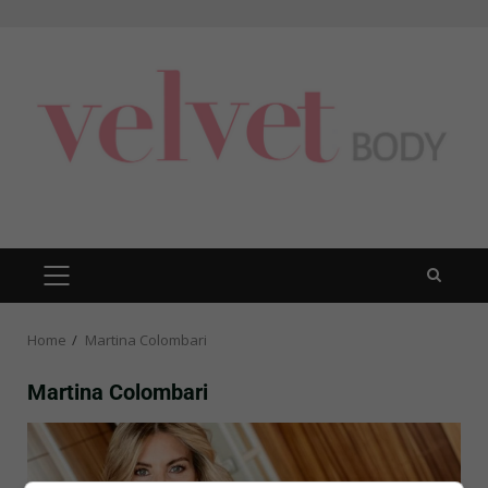
Skip
to
content
PRIMARY
MENU
Home
Martina Colombari
Martina Colombari