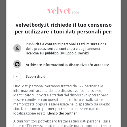
velvetbody.it richiede il tuo consenso
per utilizzare i tuoi dati personali per:
Come le star
Primo Piano
Pubblicità e contenuti personalizzati, misurazione
delle prestazioni dei contenuti e degli annunci,
ricerche sul pubblico, sviluppo di servizi
Il caschetto biondo di Martina Colombari: il
taglio retrò che sta bene a tutte
Archiviare informazioni su dispositivo e/o accedervi
Roberta Gerboni
27 Maggio 2021
Scopri di più
L’estate 2021 sarà un’esplosione di luce e tagli che
I tuoi dati personali verranno trattati da 327 partner e le
oscillano tra il retrò e il moderno. La...
informazioni raccolte dal tuo dispositivo (come cookie,
identificatori univoci e altri dati del dispositivo) potrebbero
Read More
essere condivise con questi ultimi, da loro visualizzate e
memorizzate oppure essere usate nello specifico da questo
sito. Noi e i nostri partner potremmo utilizzare dati di
localizzazione esatti.
Elenco dei partner
.
Alcuni fornitori potrebbero trattare i tuoi dati personali sulla
base dell'interesse legittimo, al quale puoi opporti gestendo