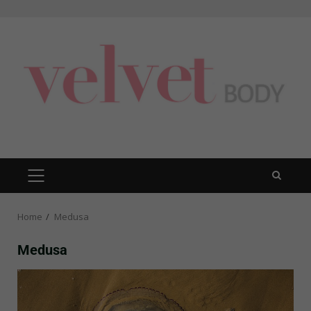
Skip
to
content
PRIMARY
MENU
Home
Medusa
Medusa