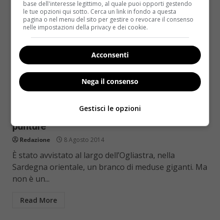
base dell'interesse legittimo, al quale puoi opporti gestendo
le tue opzioni qui sotto. Cerca un link in fondo a questa
pagina o nel menu del sito per gestire o revocare il consenso
nelle impostazioni della privacy e dei cookie.
Acconsenti
Nega il consenso
Salute
Gestisci le opzioni
Allarme meduse: come difendersi dalle loro
punture
Redazione
8 Agosto 2014
È stato avvistato al largo dell’Ogliastra, nella
Sardegna orientale, un branco di meduse giganti. Ma
non è un...
Read More