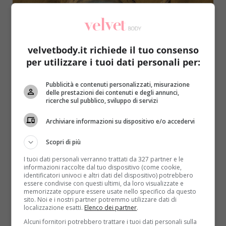
velvetbody.it richiede il tuo consenso
per utilizzare i tuoi dati personali per:
Primo Piano
Rimedi Naturali
Pubblicità e contenuti personalizzati, misurazione
delle prestazioni dei contenuti e degli annunci,
Puntura medusa: rimedi naturali e cose da
ricerche sul pubblico, sviluppo di servizi
non fare assolutamente
Archiviare informazioni su dispositivo e/o accedervi
Roberta Gerboni
21 Luglio 2020
Come rimediare alla puntura della medusa? Un
Scopri di più
incontro ravvicinato con le meduse può capitare
I tuoi dati personali verranno trattati da 327 partner e le
davvero a chiunque....
informazioni raccolte dal tuo dispositivo (come cookie,
identificatori univoci e altri dati del dispositivo) potrebbero
essere condivise con questi ultimi, da loro visualizzate e
Read More
memorizzate oppure essere usate nello specifico da questo
sito. Noi e i nostri partner potremmo utilizzare dati di
localizzazione esatti.
Elenco dei partner
.
Alcuni fornitori potrebbero trattare i tuoi dati personali sulla