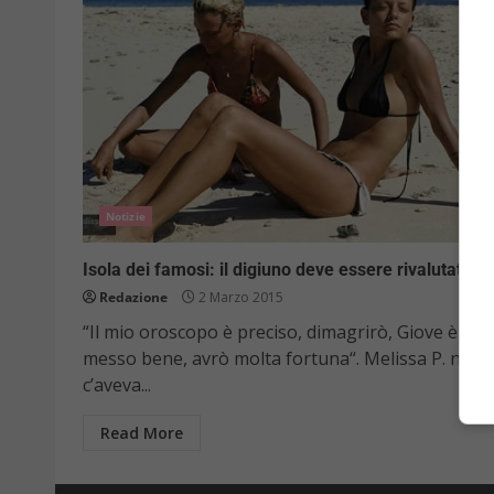
Notizie
Isola dei famosi: il digiuno deve essere rivalutato?
Redazione
2 Marzo 2015
“Il mio oroscopo è preciso, dimagrirò, Giove è
messo bene, avrò molta fortuna“. Melissa P. non
c’aveva...
Read More