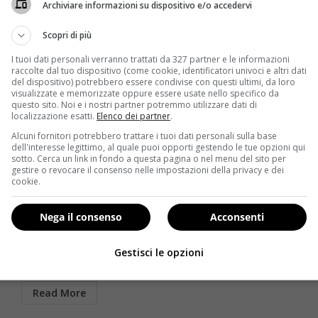
Archiviare informazioni su dispositivo e/o accedervi
Scopri di più
I tuoi dati personali verranno trattati da 327 partner e le informazioni
raccolte dal tuo dispositivo (come cookie, identificatori univoci e altri dati
del dispositivo) potrebbero essere condivise con questi ultimi, da loro
visualizzate e memorizzate oppure essere usate nello specifico da
questo sito. Noi e i nostri partner potremmo utilizzare dati di
localizzazione esatti.
Elenco dei partner
.
Alcuni fornitori potrebbero trattare i tuoi dati personali sulla base
Come le star
Notizie
dell'interesse legittimo, al quale puoi opporti gestendo le tue opzioni qui
sotto. Cerca un link in fondo a questa pagina o nel menu del sito per
gestire o revocare il consenso nelle impostazioni della privacy e dei
Isola dei famosi, Mercedesz Herger: “Il canna-gate
cookie.
mi ha rovinato la salute”
Redazione
6 Aprile 2018
Nega il consenso
Acconsenti
Mercedesz Herger si è schierata accanto alla madre
Eva nell’ormai celebre canna-gate dell’Isola dei
Gestisci le opzioni
famosi 2018: la...
Read More