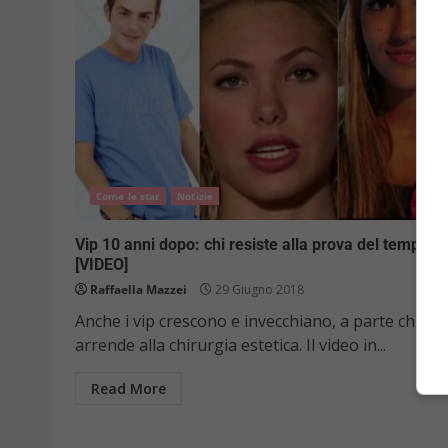
Come le star
Notizie
Vip 10 anni dopo: chi resiste alla prova del tempo?
[VIDEO]
Raffaella Mazzei
29 Giugno 2018
Anche i vip crescono e invecchiano, a parte chi si
arrende alla chirurgia estetica. Il video in...
Read More