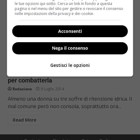
le tue opzioni qui sotto. Cerca un link in fondo a questa
pagina o nel menu del sito per gestire o revocare il consenso
nelle impostazioni della privacy e dei cookie.
Acconsenti
Nega il consenso
Bellezza
Gestisci le opzioni
Ritenzione idrica: i rimedi davvero efficaci
per combatterla
Redazione
9 Luglio 2014
Almeno una donna su tre soffre di ritenzione idrica. Il
mal comune però non consola, soprattutto ora...
Read More