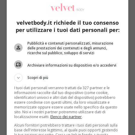
velvetbody.it richiede il tuo consenso
per utilizzare i tuoi dati personali per:
Pubblicità e contenuti personalizzati, misurazione
Kids
Notizie
delle prestazioni dei contenuti e degli annunci,
ricerche sul pubblico, sviluppo di servizi
A Modern Family arriva Jackson Millarker, il
Archiviare informazioni su dispositivo e/o accedervi
primo attore bambino transgender
Redazione
28 Settembre 2016
Scopri di più
Modern Family è una serie tv nata per infrangere le
I tuoi dati personali verranno trattati da 327 partner e le
regole e superare i pregiudizi. Il 28...
informazioni raccolte dal tuo dispositivo (come cookie,
identificatori univoci e altri dati del dispositivo) potrebbero
essere condivise con questi ultimi, da loro visualizzate e
Read More
memorizzate oppure essere usate nello specifico da questo
sito. Noi e i nostri partner potremmo utilizzare dati di
localizzazione esatti.
Elenco dei partner
.
Alcuni fornitori potrebbero trattare i tuoi dati personali sulla
base dell'interesse legittimo, al quale puoi opporti gestendo
le tue opzioni qui sotto. Cerca un link in fondo a questa