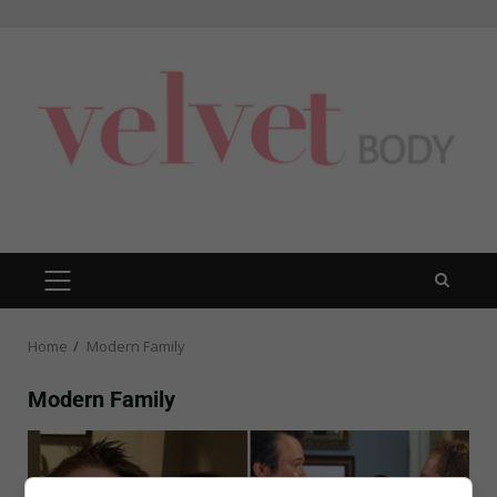
Skip
to
content
PRIMARY
MENU
Home
Modern Family
Modern Family