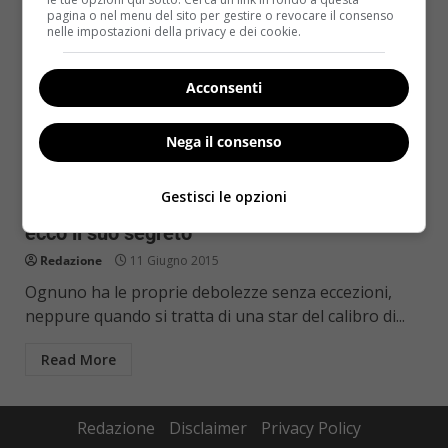
pagina o nel menu del sito per gestire o revocare il consenso
nelle impostazioni della privacy e dei cookie.
Acconsenti
Nega il consenso
Notizie
Gestisci le opzioni
Sofia Vergara in forma per il matrimonio:
ecco il suo segreto
Redazione
11 Giugno 2015
Ognuno ha le proprie debolezze senza eccezioni,
neppure quando si tratta di una star del calibro di...
Read More
Redazione
Disclaimer
Privacy Policy