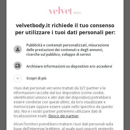
velvetbody.it richiede il tuo consenso
per utilizzare i tuoi dati personali per:
Primi piatti
Ricette
Pubblicità e contenuti personalizzati, misurazione
delle prestazioni dei contenuti e degli annunci,
ricerche sul pubblico, sviluppo di servizi
Risotto ai germogli di muschio: una ricetta
che sa di bosco
Archiviare informazioni su dispositivo e/o accedervi
Raffaella Mazzei
16 Novembre 2018
Scopri di più
Il muschio si può utilizzare anche per cucinare ma
I tuoi dati personali verranno trattati da 327 partner e le
non tutti lo sanno. La seconda puntata di...
informazioni raccolte dal tuo dispositivo (come cookie,
identificatori univoci e altri dati del dispositivo) potrebbero
Read More
essere condivise con questi ultimi, da loro visualizzate e
memorizzate oppure essere usate nello specifico da questo
sito. Noi e i nostri partner potremmo utilizzare dati di
localizzazione esatti.
Elenco dei partner
.
Alcuni fornitori potrebbero trattare i tuoi dati personali sulla
base dell'interesse legittimo, al quale puoi opporti gestendo