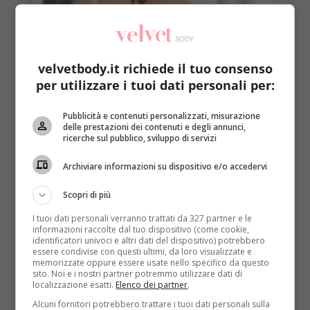
velvetbody.it richiede il tuo consenso
per utilizzare i tuoi dati personali per:
Benessere
Pubblicità e contenuti personalizzati, misurazione
delle prestazioni dei contenuti e degli annunci,
Bere 2 bicchieri d’acqua prima di esami o
ricerche sul pubblico, sviluppo di servizi
riunioni: ecco a che serve
Archiviare informazioni su dispositivo e/o accedervi
Raffaella Mazzei
3 Marzo 2017
Prima di affrontare un compito intellettualmente
Scopri di più
complesso si consiglia di bere 2 bicchieri d’acqua: il
I tuoi dati personali verranno trattati da 327 partner e le
cervello verrà...
informazioni raccolte dal tuo dispositivo (come cookie,
identificatori univoci e altri dati del dispositivo) potrebbero
essere condivise con questi ultimi, da loro visualizzate e
Read More
memorizzate oppure essere usate nello specifico da questo
sito. Noi e i nostri partner potremmo utilizzare dati di
localizzazione esatti.
Elenco dei partner
.
Alcuni fornitori potrebbero trattare i tuoi dati personali sulla