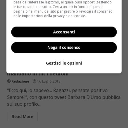
base dell'interesse legittimo, al quale puoi opporti gestendo
le tue opzioni qui sotto. Cerca un link in fondo a questa
pagina o nel menu del sito per gestire o revocare il consenso
nelle impostazioni della privacy e dei cookie.
Acconsenti
Nega il consenso
Salute
Gestisci le opzioni
Salute: le persone che si lamentano
mandano in tilt i neuroni
Redazione
16 Luglio 2013
“Ecco qui, lo sapevo… Ragazzi, pensate positivo!
Sempre!!”, con questo tweet Barbara D’Urso pubblica
sul suo profilo...
Read More