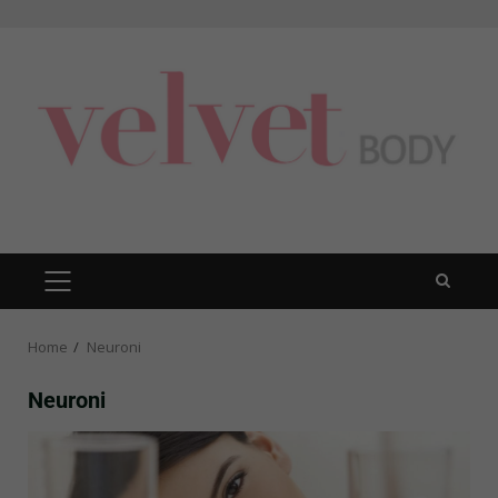
Skip
to
content
PRIMARY
MENU
Home
Neuroni
Neuroni