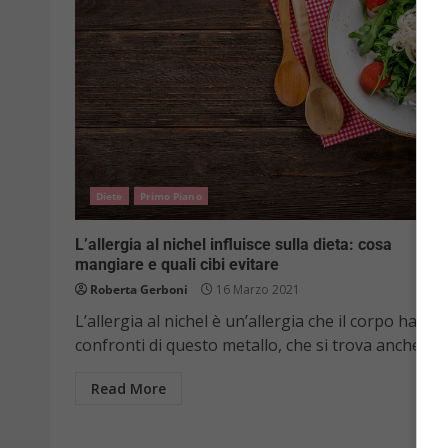
Diete
Primo Piano
L’allergia al nichel influisce sulla dieta: cosa
mangiare e quali cibi evitare
Roberta Gerboni
16 Marzo 2021
L’allergia al nichel è un’allergia che il corpo ha nei
confronti di questo metallo, che si trova anche...
Read More