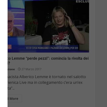
Notizie
berico Lemme “perde pezzi”: comincia la rivolta dei
detti?
Redazione
27 Marzo 2017
 farmacista Alberico Lemme è tornato nel salotto
i Domenica Live ma in collegamento c’era un’ex
adetta”...
Read More