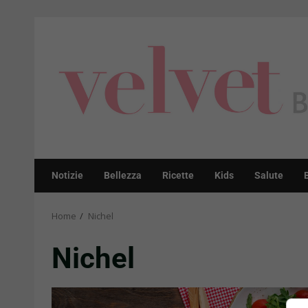
Skip
to
content
Notizie
Bellezza
Ricette
Kids
Salute
Home
Nichel
Nichel