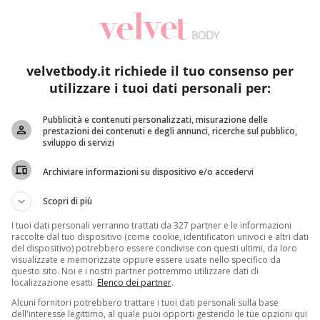
velvetbody.it richiede il tuo consenso per
utilizzare i tuoi dati personali per:
Pubblicità e contenuti personalizzati, misurazione delle
prestazioni dei contenuti e degli annunci, ricerche sul pubblico,
Notizie
sviluppo di servizi
Archiviare informazioni su dispositivo e/o accedervi
Romina dimagrita a causa di un’allergia: com’è
Al
cambiata la sua quotidianità
ca
Scopri di più
Raffaella Mazzei
24 Luglio 2018
I tuoi dati personali verranno trattati da 327 partner e le informazioni
Romina Carrisi Power jr ha perso molti chili da
Il
raccolte dal tuo dispositivo (come cookie, identificatori univoci e altri dati
quando ha scoperto di essere intollerante al
d
del dispositivo) potrebbero essere condivise con questi ultimi, da loro
visualizzate e memorizzate oppure essere usate nello specifico da
nichel:...
“c
questo sito. Noi e i nostri partner potremmo utilizzare dati di
localizzazione esatti.
Elenco dei partner
.
Read More
Alcuni fornitori potrebbero trattare i tuoi dati personali sulla base
dell'interesse legittimo, al quale puoi opporti gestendo le tue opzioni qui