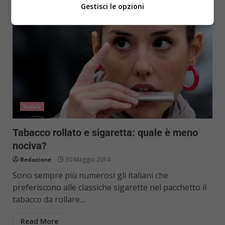
Gestisci le opzioni
Notizie
Tabacco rollato e sigaretta: quale è meno
nociva?
Redazione
30 Maggio 2014
Sono sempre più numerosi gli italiani che
preferiscono alle classiche sigarette nel pacchetto il
tabacco da rollare....
Read More