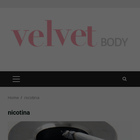
Skip
to
content
PRIMARY
MENU
Home
nicotina
nicotina