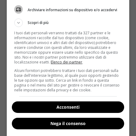
Archiviare informazioni su dispositivo e/o accedervi
Scopri di più
I tuoi dati personali verranno trattati da 327 partner e le
informazioni raccolte dal tuo dispositivo (come cookie,
identificatori univoci e altri dati del dispositivo) potrebbero
essere condivise con questi ultimi, da loro visualizzate e
memorizzate oppure essere usate nello specifico da questo
Salute
sito. Noi e i nostri partner potremmo utilizzare dati di
localizzazione esatti.
Elenco dei partner
.
Smettere di fumare: scoperto il metodo
Alcuni fornitori potrebbero trattare i tuoi dati personali sulla
base dell'interesse legittimo, al quale puoi opporti gestendo
migliore per dire addio alle sigarette
le tue opzioni qui sotto. Cerca un link in fondo a questa
pagina o nel menu del sito per gestire o revocare il consenso
Redazione
9 Luglio 2014
nelle impostazioni della privacy e dei cookie.
Smettere di fumare sembra un’impresa impossibile.
Se pensate di averle provate tutte senza ottenere i
Acconsenti
risultati sperati,...
Nega il consenso
Read More