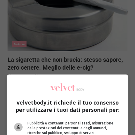
Notizie
La sigaretta che non brucia: stesso sapore,
zero cenere. Meglio delle e-cig?
Redazione
7 Agosto 2014
A metà strada tra una sigaretta classica e una
elettronica, la Marlboro Iqos promette di diventare
la...
velvetbody.it richiede il tuo consenso
per utilizzare i tuoi dati personali per:
Read More
Pubblicità e contenuti personalizzati, misurazione
delle prestazioni dei contenuti e degli annunci,
ricerche sul pubblico, sviluppo di servizi