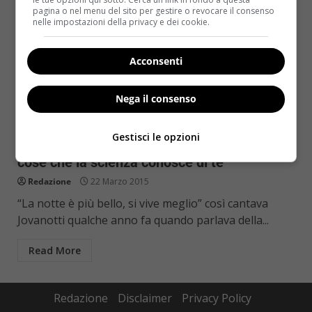
pagina o nel menu del sito per gestire o revocare il consenso
nelle impostazioni della privacy e dei cookie.
Acconsenti
Nega il consenso
Salute
Gestisci le opzioni
Ti piace stare sveglio fino a tardi? Ecco 4
cose che la scienza conosce di te
Redazione
22 Marzo 2015
“La notte è più bello, si vive meglio” così cantava
Jovanotti qualche anno fa quando parlava della...
Read More
Redazione
Disclaimer
Privacy Policy