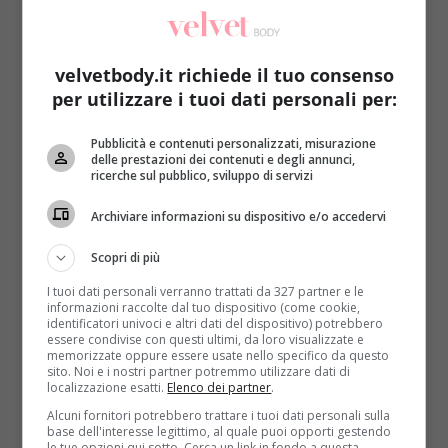
velvetbody.it richiede il tuo consenso
per utilizzare i tuoi dati personali per:
Pubblicità e contenuti personalizzati, misurazione
Fatti in casa
delle prestazioni dei contenuti e degli annunci,
ricerche sul pubblico, sviluppo di servizi
Beauty routine della buonanotte, gli step per
Archiviare informazioni su dispositivo e/o accedervi
una pelle luminosa
Roberta Gerboni
9 Febbraio 2021
Scopri di più
Molte di noi arrivano alla sera distrutte e con la sola
I tuoi dati personali verranno trattati da 327 partner e le
voglia di tuffarsi nel proprio letto....
informazioni raccolte dal tuo dispositivo (come cookie,
identificatori univoci e altri dati del dispositivo) potrebbero
essere condivise con questi ultimi, da loro visualizzate e
Read More
memorizzate oppure essere usate nello specifico da questo
sito. Noi e i nostri partner potremmo utilizzare dati di
localizzazione esatti.
Elenco dei partner
.
Alcuni fornitori potrebbero trattare i tuoi dati personali sulla
base dell'interesse legittimo, al quale puoi opporti gestendo
le tue opzioni qui sotto. Cerca un link in fondo a questa