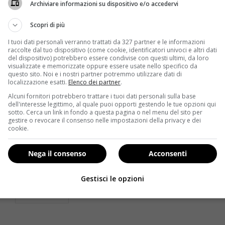
Archiviare informazioni su dispositivo e/o accedervi
Scopri di più
I tuoi dati personali verranno trattati da 327 partner e le informazioni
raccolte dal tuo dispositivo (come cookie, identificatori univoci e altri dati
del dispositivo) potrebbero essere condivise con questi ultimi, da loro
visualizzate e memorizzate oppure essere usate nello specifico da
questo sito. Noi e i nostri partner potremmo utilizzare dati di
localizzazione esatti.
Elenco dei partner
.
Alcuni fornitori potrebbero trattare i tuoi dati personali sulla base
Benessere
dell'interesse legittimo, al quale puoi opporti gestendo le tue opzioni qui
sotto. Cerca un link in fondo a questa pagina o nel menu del sito per
gestire o revocare il consenso nelle impostazioni della privacy e dei
L’olio di palma è davvero cancerogeno? Tutta la
cookie.
verità
Redazione
24 Agosto 2016
Nega il consenso
Acconsenti
L’olio di palma è un grasso vegetale estratto dai
frutti della palma da olio. Al pari di...
Gestisci le opzioni
Read More