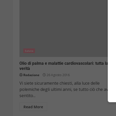
Salute
Olio di palma e malattie cardiovascolari: tutta la
verità
Redazione
26 Agosto 2016
Vi siete sicuramente chiesti, alla luce delle
polemiche degli ultimi anni, se tutto ciò che avete
sentito...
Read More