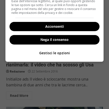
base dell'interesse legittimo, al quale puoi opporti gestendo
le tue opzioni qui sotto. Cerca un link in fondo a questa
pagina o nel menu del sito per gestire o revocare il consenso
nelle impostazioni della privacy e dei cookie.
Acconsenti
Nega il consenso
Notizie
Gestisci le opzioni
Madre in overdose, la figlia cerca di
rianimarla: il video che ha scosso gli Usa
Redazione
22 Settembre 2016
Initialize ads Il video è scioccante: mostra una
bambina di due anni che tra le lacrime cerca...
Read More