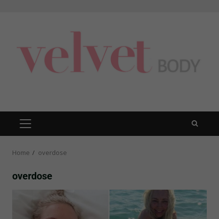
Skip
to
content
PRIMARY
MENU
Home
overdose
overdose