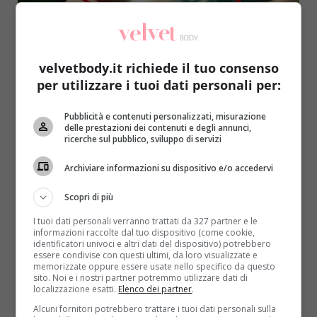
velvetbody.it richiede il tuo consenso
per utilizzare i tuoi dati personali per:
Notizie
Pubblicità e contenuti personalizzati, misurazione
delle prestazioni dei contenuti e degli annunci,
ricerche sul pubblico, sviluppo di servizi
In overdose per aver bevuto troppa acqua.
59enne rischia la vita
Archiviare informazioni su dispositivo e/o accedervi
Redazione
2 Dicembre 2016
Scopri di più
Gli esperti sostengono che bere molta acqua
I tuoi dati personali verranno trattati da 327 partner e le
durante il giorno può portare a conseguenze gravi e
informazioni raccolte dal tuo dispositivo (come cookie,
irrimediabili....
identificatori univoci e altri dati del dispositivo) potrebbero
essere condivise con questi ultimi, da loro visualizzate e
memorizzate oppure essere usate nello specifico da questo
Read More
sito. Noi e i nostri partner potremmo utilizzare dati di
localizzazione esatti.
Elenco dei partner
.
Alcuni fornitori potrebbero trattare i tuoi dati personali sulla