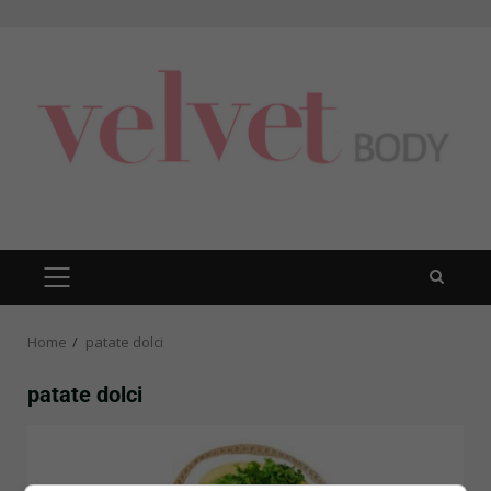
Skip
to
content
PRIMARY
MENU
Home
patate dolci
patate dolci