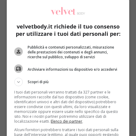
velvetbody.it richiede il tuo consenso
per utilizzare i tuoi dati personali per:
Gli esperti
Pubblicità e contenuti personalizzati, misurazione
delle prestazioni dei contenuti e degli annunci,
ricerche sul pubblico, sviluppo di servizi
Spossati dalla primavera (e non solo): 10
cibi che aumentano energie e buonumore
Archiviare informazioni su dispositivo e/o accedervi
Raffaella Mazzei
4 Maggio 2016
Scopri di più
Quando ci si sente stanchi, spossati e di cattivo
I tuoi dati personali verranno trattati da 327 partner e le
umore si può far ricorso all’alimentazione per
informazioni raccolte dal tuo dispositivo (come cookie,
limitare...
identificatori univoci e altri dati del dispositivo) potrebbero
essere condivise con questi ultimi, da loro visualizzate e
memorizzate oppure essere usate nello specifico da questo
Read More
sito. Noi e i nostri partner potremmo utilizzare dati di
localizzazione esatti.
Elenco dei partner
.
Alcuni fornitori potrebbero trattare i tuoi dati personali sulla
base dell'interesse legittimo, al quale puoi opporti gestendo