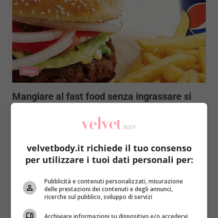
Diete
Mangiare al fast food senza ingrassare si
può: come?
Redazione
9 Giugno 2014
Mangiare tutti i giorni al fast food non è
velvetbody.it richiede il tuo consenso
sicuramente salutare ne tanto meno fa bene alla...
per utilizzare i tuoi dati personali per:
Read More
Pubblicità e contenuti personalizzati, misurazione
delle prestazioni dei contenuti e degli annunci,
ricerche sul pubblico, sviluppo di servizi
Archiviare informazioni su dispositivo e/o accedervi