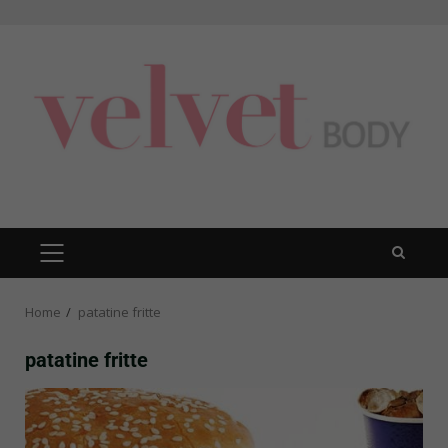
Skip
to
content
PRIMARY
MENU
Home
patatine fritte
patatine fritte