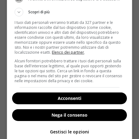
Scopri di più
I tuoi dati personali verranno trattati da 327 partner e le
informazioni raccolte dal tuo dispositivo (come cookie,
identificatori univoci e altri dati del dispositivo) potrebbero
essere condivise con questi ultimi, da loro visualizzate e
memorizzate oppure essere usate nello specifico da questo
sito. Noi e i nostri partner potremmo utilizzare dati di
Notizie
localizzazione esatti.
Elenco dei partner
.
Alcuni fornitori potrebbero trattare i tuoi dati personali sulla
Patatine al cioccolato: l’ultima frontiera del
base dell'interesse legittimo, al quale puoi opporti gestendo
le tue opzioni qui sotto. Cerca un link in fondo a questa
cibo-spazzatura arriva dagli Usa
pagina o nel menu del sito per gestire o revocare il consenso
nelle impostazioni della privacy e dei cookie.
Redazione
8 Novembre 2013
Patatine fritte al gusto di cioccolato da intingere nel
latte: sarà questo il prodotto che la Lay’s...
Acconsenti
Read More
Nega il consenso
Gestisci le opzioni