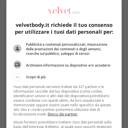
velvetbody.it richiede il tuo consenso
per utilizzare i tuoi dati personali per:
Kids
Pubblicità e contenuti personalizzati, misurazione
delle prestazioni dei contenuti e degli annunci,
ricerche sul pubblico, sviluppo di servizi
Molestie su una bimba di 3 anni: “L’ho
scambiata per mia moglie”
Archiviare informazioni su dispositivo e/o accedervi
Raffaella Mazzei
15 Dicembre 2018
Scopri di più
Un pedofilo molesta una bambina di 3 anni e poi
I tuoi dati personali verranno trattati da 327 partner e le
prova a giustificarsi dicendo che l’aveva scambiata...
informazioni raccolte dal tuo dispositivo (come cookie,
identificatori univoci e altri dati del dispositivo) potrebbero
Read More
essere condivise con questi ultimi, da loro visualizzate e
memorizzate oppure essere usate nello specifico da questo
sito. Noi e i nostri partner potremmo utilizzare dati di
localizzazione esatti.
Elenco dei partner
.
Alcuni fornitori potrebbero trattare i tuoi dati personali sulla
base dell'interesse legittimo, al quale puoi opporti gestendo