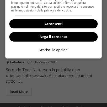
le tue opzioni qui sotto. Cerca un link in fondo a questa
pagina o nel menu del sito per gestire o revocare il consenso
nelle impostazioni della privacy e dei cookie.
Acconsenti
Nega il consenso
Kids
Notizie
“Attratto dai bambini ma non mi sento un
Gestisci le opzioni
mostro”. La confessione shock
Redazione
18 Novembre 2016
Secondo Todd Nickerson la pedofilia è un
orientamento sessuale. A lui piacciono i bambini
sotto i 3...
Read More