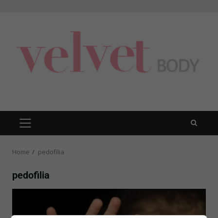
Skip
to
content
PRIMARY
MENU
Home
pedofilia
pedofilia