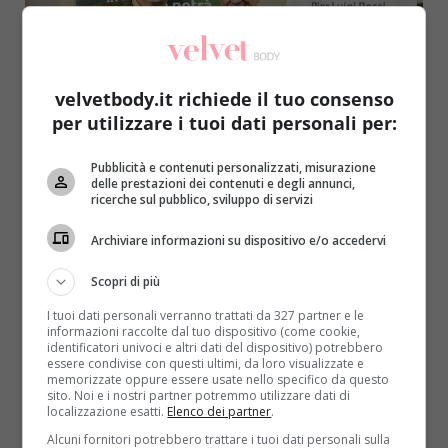
velvetbody.it richiede il tuo consenso
per utilizzare i tuoi dati personali per:
Salute
Pubblicità e contenuti personalizzati, misurazione
delle prestazioni dei contenuti e degli annunci,
“La felicità si costruisce a tavola”, parola di
ricerche sul pubblico, sviluppo di servizi
Aboca e del dottor Pier Luigi Rossi
Archiviare informazioni su dispositivo e/o accedervi
Carlotta Giuliano
11 Febbraio 2019
Aboca, azienda leader nell’innovazione terapeutica
Scopri di più
naturale, è in tour. Il dottor Pier Luigi Rossi, medico
I tuoi dati personali verranno trattati da 327 partner e le
specialista in...
informazioni raccolte dal tuo dispositivo (come cookie,
identificatori univoci e altri dati del dispositivo) potrebbero
essere condivise con questi ultimi, da loro visualizzate e
Read More
memorizzate oppure essere usate nello specifico da questo
sito. Noi e i nostri partner potremmo utilizzare dati di
localizzazione esatti.
Elenco dei partner
.
Alcuni fornitori potrebbero trattare i tuoi dati personali sulla