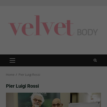
Skip
to
content
PRIMARY
MENU
Home
Pier Luigi Rossi
Pier Luigi Rossi