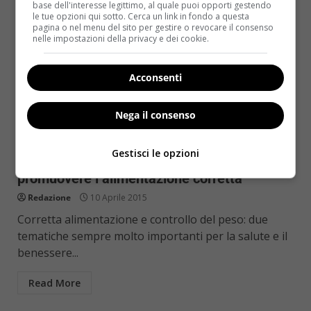
base dell'interesse legittimo, al quale puoi opporti gestendo
le tue opzioni qui sotto. Cerca un link in fondo a questa
pagina o nel menu del sito per gestire o revocare il consenso
nelle impostazioni della privacy e dei cookie.
Acconsenti
Nega il consenso
Notizie
Gestisci le opzioni
Aboca, #iopesolamiasalute: un tour per
promuovere l’alimentazione corretta
Redazione
10 Aprile 2015
Corretta alimentazione e controllo del peso: due
tematiche sempre molto importanti per la salute e il
benessere...
Read More