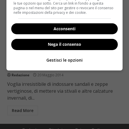
le tue opzioni qui sotto. Cerca un link in fondo a questa
pagina o nel menu del sito per gestire o revocare il consenso
nelle impostazioni della privacy e dei cookie.
Acconsenti
Nega il consenso
Rimedi Naturali
Calli e duroni: rimedi naturali per indossare
Gestisci le opzioni
sandali e zeppe senza problemi
Redazione
20 Maggio 2014
Voglia irresistibile di indossare sandali e zeppe
vertiginose, di mettere via stivali e altre calzature
invernali, di...
Read More