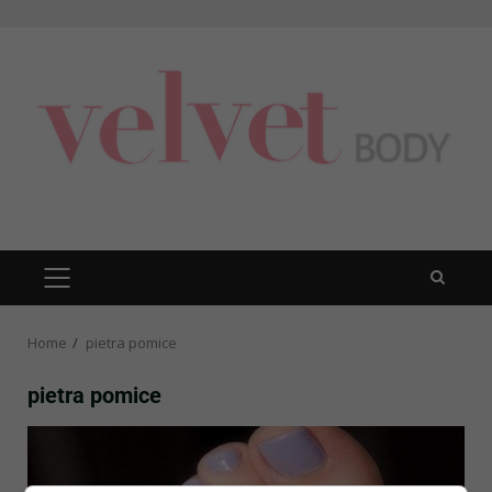
Skip
to
content
PRIMARY
MENU
Home
pietra pomice
pietra pomice