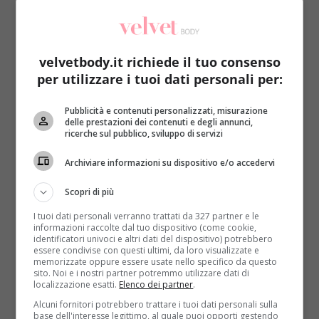
velvetbody.it richiede il tuo consenso
per utilizzare i tuoi dati personali per:
Bellezza
Pubblicità e contenuti personalizzati, misurazione
delle prestazioni dei contenuti e degli annunci,
ricerche sul pubblico, sviluppo di servizi
Pedicure a regola d’arte e l’estate è ai vostri
piedi!
Archiviare informazioni su dispositivo e/o accedervi
Redazione
20 Giugno 2014
Scopri di più
In estate i nostri piedi, dopo mesi passati costretti
I tuoi dati personali verranno trattati da 327 partner e le
dentro calze e scarpe chiuse, escono finalmente allo...
informazioni raccolte dal tuo dispositivo (come cookie,
identificatori univoci e altri dati del dispositivo) potrebbero
Read More
essere condivise con questi ultimi, da loro visualizzate e
memorizzate oppure essere usate nello specifico da questo
sito. Noi e i nostri partner potremmo utilizzare dati di
localizzazione esatti.
Elenco dei partner
.
Alcuni fornitori potrebbero trattare i tuoi dati personali sulla
base dell'interesse legittimo, al quale puoi opporti gestendo