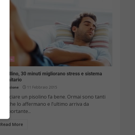
Notizie
nnellino, 30 minuti migliorano stress e sistema
mmunitario
Redazione
11 Febbraio 2015
hiacciare un pisolino fa bene. Ormai sono tanti
udi che lo affermano e l’ultimo arriva da
’importante...
Read More