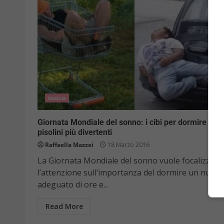
Notizie
Giornata Mondiale del sonno: i cibi per dormire e i
pisolini più divertenti
Raffaella Mazzei
18 Marzo 2016
La Giornata Mondiale del sonno vuole focalizzare
l’attenzione sull’importanza del dormire un nume
adeguato di ore e...
Read More