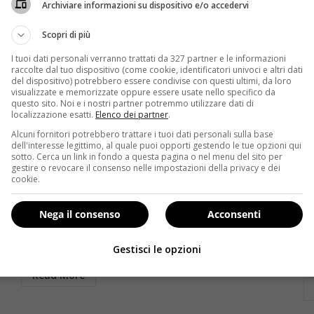
Archiviare informazioni su dispositivo e/o accedervi
Scopri di più
I tuoi dati personali verranno trattati da 327 partner e le informazioni
raccolte dal tuo dispositivo (come cookie, identificatori univoci e altri dati
del dispositivo) potrebbero essere condivise con questi ultimi, da loro
visualizzate e memorizzate oppure essere usate nello specifico da
questo sito. Noi e i nostri partner potremmo utilizzare dati di
localizzazione esatti.
Elenco dei partner
.
Alcuni fornitori potrebbero trattare i tuoi dati personali sulla base
Notizie
dell'interesse legittimo, al quale puoi opporti gestendo le tue opzioni qui
sotto. Cerca un link in fondo a questa pagina o nel menu del sito per
gestire o revocare il consenso nelle impostazioni della privacy e dei
Vip e sonno: quanto dormono i personaggi famosi?
So
cookie.
i
Redazione
18 Febbraio 2015
L’indimenticabile Lady di Ferro Margaret Thatcher
Nega il consenso
Acconsenti
Sc
dormiva poco più di quattro ore a notte. Nikola
ro
st
Tesla, l’inventore...
Gestisci le opzioni
un
Read More