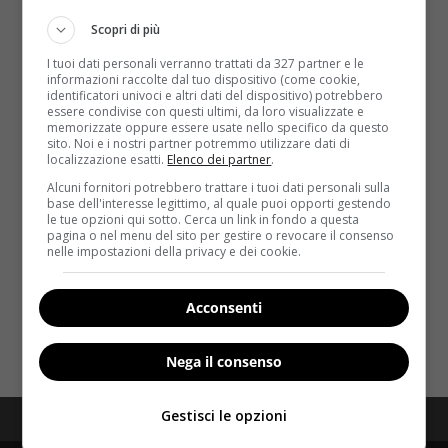
Scopri di più
I tuoi dati personali verranno trattati da 327 partner e le
informazioni raccolte dal tuo dispositivo (come cookie,
identificatori univoci e altri dati del dispositivo) potrebbero
essere condivise con questi ultimi, da loro visualizzate e
memorizzate oppure essere usate nello specifico da questo
sito. Noi e i nostri partner potremmo utilizzare dati di
Notizie
localizzazione esatti.
Elenco dei partner
.
Alcuni fornitori potrebbero trattare i tuoi dati personali sulla
Mal di schiena: quattro semplici posizioni di
base dell'interesse legittimo, al quale puoi opporti gestendo
le tue opzioni qui sotto. Cerca un link in fondo a questa
yoga per combatterlo
pagina o nel menu del sito per gestire o revocare il consenso
nelle impostazioni della privacy e dei cookie.
Redazione
8 Giugno 2015
Chiunque affronti un lavoro d’ufficio ed è così
costretto a stare seduto per otto ore al giorno...
Acconsenti
Read More
Nega il consenso
Gestisci le opzioni
Redazione
Disclaimer
Privacy Policy