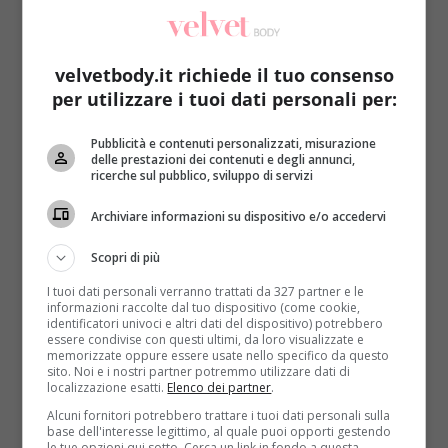
velvetbody.it richiede il tuo consenso
per utilizzare i tuoi dati personali per:
Pubblicità e contenuti personalizzati, misurazione
Diete
Primo Piano
delle prestazioni dei contenuti e degli annunci,
ricerche sul pubblico, sviluppo di servizi
Dimagrire al sole: la dieta per perder peso
Archiviare informazioni su dispositivo e/o accedervi
sdraiati
Roberta Gerboni
27 Maggio 2020
Scopri di più
L’estate è oramai alle porte e le belle giornate ci
I tuoi dati personali verranno trattati da 327 partner e le
accompagneranno per molti mesi. Come sfruttare il...
informazioni raccolte dal tuo dispositivo (come cookie,
identificatori univoci e altri dati del dispositivo) potrebbero
essere condivise con questi ultimi, da loro visualizzate e
Read More
memorizzate oppure essere usate nello specifico da questo
sito. Noi e i nostri partner potremmo utilizzare dati di
localizzazione esatti.
Elenco dei partner
.
Alcuni fornitori potrebbero trattare i tuoi dati personali sulla
base dell'interesse legittimo, al quale puoi opporti gestendo
le tue opzioni qui sotto. Cerca un link in fondo a questa