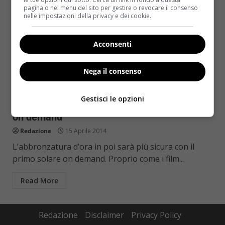
pagina o nel menu del sito per gestire o revocare il consenso
nelle impostazioni della privacy e dei cookie.
Acconsenti
Nega il consenso
Notizie
Gestisci le opzioni
Abbronzatura più sicura con il primo solare
on demand
Redazione
15 Aprile 2014
L’abbronzatura d’ora in poi sarà più sicura con il
primo solare on demand. Proprio come i film...
Read More
Redazione
Disclaimer
Privacy Policy