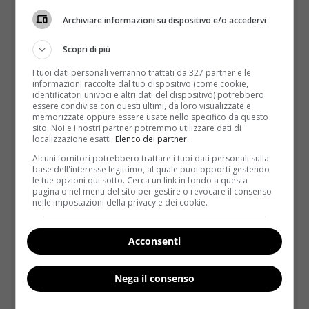
Archiviare informazioni su dispositivo e/o accedervi
Scopri di più
I tuoi dati personali verranno trattati da 327 partner e le
informazioni raccolte dal tuo dispositivo (come cookie,
identificatori univoci e altri dati del dispositivo) potrebbero
essere condivise con questi ultimi, da loro visualizzate e
memorizzate oppure essere usate nello specifico da questo
sito. Noi e i nostri partner potremmo utilizzare dati di
Notizie
localizzazione esatti.
Elenco dei partner
.
Alcuni fornitori potrebbero trattare i tuoi dati personali sulla
Allarme scabbia tra i migranti: altri 5 casi e
base dell'interesse legittimo, al quale puoi opporti gestendo
le tue opzioni qui sotto. Cerca un link in fondo a questa
cure completamente inefficaci
pagina o nel menu del sito per gestire o revocare il consenso
nelle impostazioni della privacy e dei cookie.
Redazione
16 Agosto 2016
La scabbia non è un’infezione piacevole e il rischio
contagio preoccupa sempre. Per questo il
Acconsenti
susseguirsi dei...
Nega il consenso
Read More