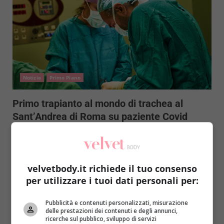
Notizie
Primo Piano
Primo trapianto al mondo di trachea al
Sant’Andrea di Roma su paziente Covid
Roberta Gerboni
16 Aprile 2021
All’ospedale Sant’Andrea di Roma le mani di una
chirurga e della sua equipe hanno restituito la
velvetbody.it richiede il tuo consenso
speranza e una...
per utilizzare i tuoi dati personali per:
Read More
Pubblicità e contenuti personalizzati, misurazione
delle prestazioni dei contenuti e degli annunci,
ricerche sul pubblico, sviluppo di servizi