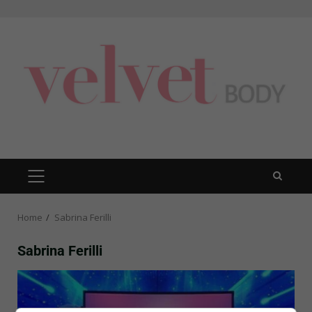
Skip
to
content
PRIMARY
MENU
Home
Sabrina Ferilli
Sabrina Ferilli