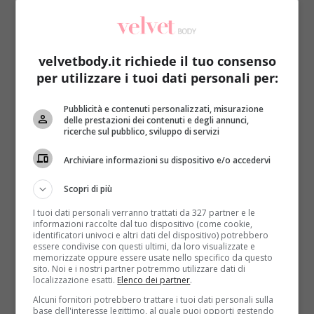
velvetbody.it richiede il tuo consenso
per utilizzare i tuoi dati personali per:
Notizie
Pubblicità e contenuti personalizzati, misurazione
delle prestazioni dei contenuti e degli annunci,
ricerche sul pubblico, sviluppo di servizi
Amici 15, Ferilli e Argentero si sfidano su
addominali, limoni… e piacere sessuale
Archiviare informazioni su dispositivo e/o accedervi
Raffaella Mazzei
18 Aprile 2016
Scopri di più
Maria De Filippi ha deciso di approfittare fino in
I tuoi dati personali verranno trattati da 327 partner e le
fondo dei suoi ospiti e della sua giuria:...
informazioni raccolte dal tuo dispositivo (come cookie,
identificatori univoci e altri dati del dispositivo) potrebbero
Read More
essere condivise con questi ultimi, da loro visualizzate e
memorizzate oppure essere usate nello specifico da questo
sito. Noi e i nostri partner potremmo utilizzare dati di
localizzazione esatti.
Elenco dei partner
.
Alcuni fornitori potrebbero trattare i tuoi dati personali sulla
base dell'interesse legittimo, al quale puoi opporti gestendo