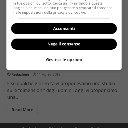
le tue opzioni qui sotto. Cerca un link in fondo a questa
pagina o nel menu del sito per gestire o revocare il consenso
nelle impostazioni della privacy e dei cookie.
Acconsenti
Nega il consenso
Notizie
Fissare il seno delle donne allunga la vita:
Gestisci le opzioni
sarà vero?
Redazione
11 Aprile 2013
E se qualche giorno fa vi proponevamo uno studio
sulle “dimensioni” degli uomini, oggi vi proponiamo
una...
Read More