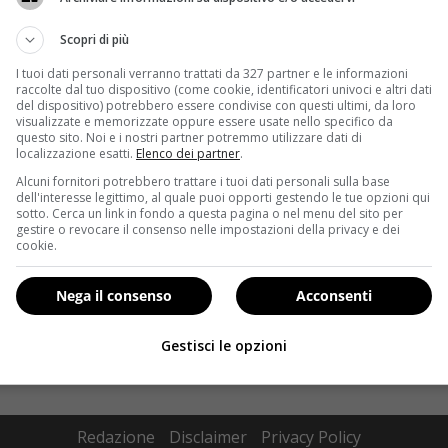
Scopri di più
I tuoi dati personali verranno trattati da 327 partner e le informazioni
raccolte dal tuo dispositivo (come cookie, identificatori univoci e altri dati
del dispositivo) potrebbero essere condivise con questi ultimi, da loro
visualizzate e memorizzate oppure essere usate nello specifico da
questo sito. Noi e i nostri partner potremmo utilizzare dati di
localizzazione esatti.
Elenco dei partner
.
Alcuni fornitori potrebbero trattare i tuoi dati personali sulla base
dell'interesse legittimo, al quale puoi opporti gestendo le tue opzioni qui
sotto. Cerca un link in fondo a questa pagina o nel menu del sito per
gestire o revocare il consenso nelle impostazioni della privacy e dei
cookie.
Nega il consenso
Acconsenti
.
Gestisci le opzioni
Redazione
Disclaimer
Privacy Policy