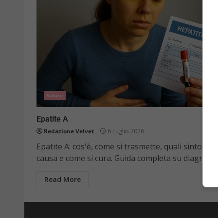
Salute
Epatite A
Redazione Velvet
6 Luglio 2026
Epatite A: cos'è, come si trasmette, quali sintomi
causa e come si cura. Guida completa su diagnosi,..
Read More