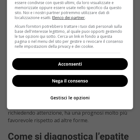
essere condivise con questi ultimi, da loro visualizzate e
disponibile ed efficace.
memorizzate oppure essere usate nello specifico da questo
sito. Noi e i nostri partner potremmo utilizzare dati di
Epatite B
: trasmissione per via ematica e
localizzazione esatti.
Elenco dei partner
.
sessuale, può diventare cronica, vaccino
Alcuni fornitori potrebbero trattare i tuoi dati personali sulla
base dell'interesse legittimo, al quale puoi opporti gestendo
disponibile.
le tue opzioni qui sotto. Cerca un link in fondo a questa
pagina o nel menu del sito per gestire o revocare il consenso
Epatite C
: trasmissione principalmente per via
nelle impostazioni della privacy e dei cookie.
ematica, spesso cronica, non esiste un vaccino ma
esistono terapie antivirali molto efficaci.
Acconsenti
Epatite E
: simile all’epatite A per modalità di
trasmissione, generalmente autolimitante, ma può
Nega il consenso
essere grave in gravidanza.
Conoscere queste differenze aiuta a non
Gestisci le opzioni
generalizzare e a capire perché l’epatite A, pur
richiedendo attenzione, ha una prognosi molto più
favorevole rispetto ad altre forme.
Come si diagnostica l’epatite