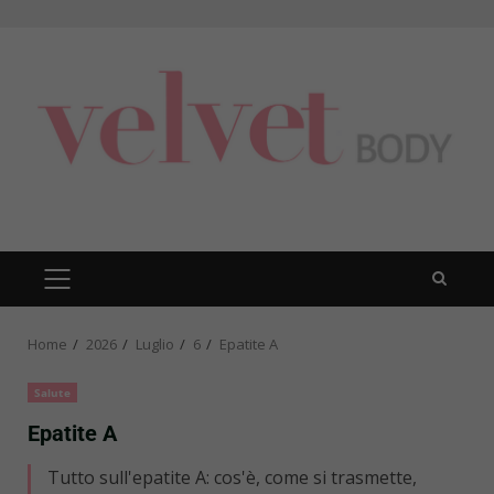
Skip
to
content
PRIMARY
MENU
Home
2026
Luglio
6
Epatite A
Salute
Epatite A
Tutto sull'epatite A: cos'è, come si trasmette,