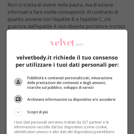
Non si tratta di vivere nella paura, ma di essere
informati e fare scelte consapevoli. Al contrario di
quanto avviene con l’epatite B e l’epatite C, chi
guarisce dall’epatite A non diventa portatore cronico
del virus. Il sistema immunitario sviluppa anticorpi
che proteggono da future reinfezioni, e il fegato non
subisce danni duraturi.
velvetbody.it richiede il tuo consenso
Epatite A e altre forme di
per utilizzare i tuoi dati personali per:
epatite: le differenze
Pubblicità e contenuti personalizzati, misurazione
delle prestazioni dei contenuti e degli annunci,
principali
ricerche sul pubblico, sviluppo di servizi
Capita spesso di confondere le diverse forme di
Archiviare informazioni su dispositivo e/o accedervi
epatite virale. Ecco un confronto rapido per
Scopri di più
orientarsi:
I tuoi dati personali verranno trattati da 327 partner e le
Epatite A
: trasmissione oro-fecale, sempre
informazioni raccolte dal tuo dispositivo (come cookie,
identificatori univoci e altri dati del dispositivo) potrebbero
acuta, mai cronica, guarigione completa, vaccino