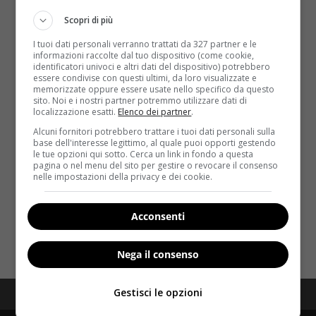
Scopri di più
I tuoi dati personali verranno trattati da 327 partner e le
informazioni raccolte dal tuo dispositivo (come cookie,
identificatori univoci e altri dati del dispositivo) potrebbero
essere condivise con questi ultimi, da loro visualizzate e
memorizzate oppure essere usate nello specifico da questo
sito. Noi e i nostri partner potremmo utilizzare dati di
Salute
localizzazione esatti.
Elenco dei partner
.
Alcuni fornitori potrebbero trattare i tuoi dati personali sulla
Epatite A
base dell'interesse legittimo, al quale puoi opporti gestendo
le tue opzioni qui sotto. Cerca un link in fondo a questa
Redazione Velvet
6 Luglio 2026
pagina o nel menu del sito per gestire o revocare il consenso
nelle impostazioni della privacy e dei cookie.
Tutto sull'epatite A: cos'è, come si trasmette,
sintomi, diagnosi, cura e prevenzione con il vaccino.
Una guida...
Acconsenti
Read More
Nega il consenso
Gestisci le opzioni
Redazione
Disclaimer
Privacy Policy