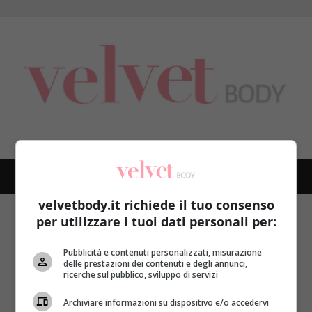
Skip
to
content
PRIMARY
MENU
velvetbody.it richiede il tuo consenso
Home
virus HAV
per utilizzare i tuoi dati personali per:
virus HAV
Pubblicità e contenuti personalizzati, misurazione
delle prestazioni dei contenuti e degli annunci,
ricerche sul pubblico, sviluppo di servizi
Archiviare informazioni su dispositivo e/o accedervi